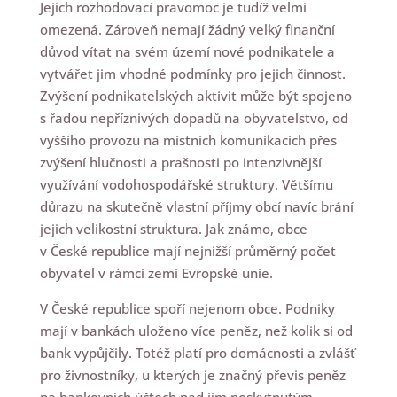
Jejich rozhodovací pravomoc je tudíž velmi
omezená. Zároveň nemají žádný velký finanční
důvod vítat na svém území nové podnikatele a
vytvářet jim vhodné podmínky pro jejich činnost.
Zvýšení podnikatelských aktivit může být spojeno
s řadou nepříznivých dopadů na obyvatelstvo, od
vyššího provozu na místních komunikacích přes
zvýšení hlučnosti a prašnosti po intenzivnější
využívání vodohospodářské struktury. Většímu
důrazu na skutečně vlastní příjmy obcí navíc brání
jejich velikostní struktura. Jak známo, obce
v České republice mají nejnižší průměrný počet
obyvatel v rámci zemí Evropské unie.
V České republice spoří nejenom obce. Podniky
mají v bankách uloženo více peněz, než kolik si od
bank vypůjčily. Totéž platí pro domácnosti a zvlášť
pro živnostníky, u kterých je značný převis peněz