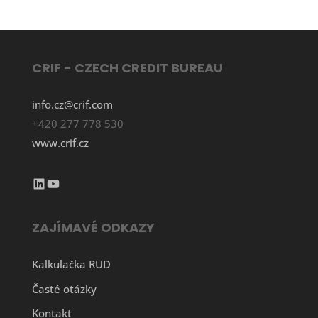
CRIF - CZECH CREDIT BUREAU
info.cz@crif.com
+420 277 778 530
www.crif.cz
LinkedIn
YouTube
ZAJÍMAVÉ ODKAZY
Kalkulačka RUD
Časté otázky
Kontakt