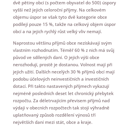
dvě pětiny obcí (s počtem obyvatel do 500) úspory
vyšší než jejich celoroční příjmy. Na celkovém
objemu úspor se však tyto dvě kategorie obce
podílejí pouze 15 %, takže na celkový objem úspor
obcí a na jejich rychlý růst velký vliv nemají.
Naprostou většinu příjmů obce nezískávají svým
vlastním rozhodnutím. Téměř 60 % z nich má svůj
původ ve sdílených daní. O jejich výši obce
nerozhodují, prostě je dostanou. Volnost mají při
jejich užití. Dalších necelých 30 % příjmů obcí mají
podobu účelových neinvestičních a investičních
dotací. Při takto nastavených příjmech vykazují
nejméně posledních deset let chronický přebytek
rozpočtu. Za déletrvajícím převisem příjmů nad
výdaji v obecních rozpočtech tak stojí výhradně
uplatňovaný způsob rozdělení výnosů tří
největších daní mezi stát, obce a kraje.