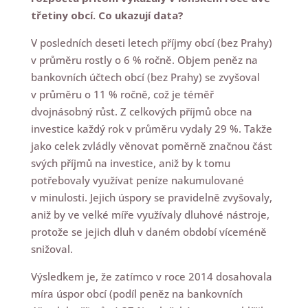
třetiny obcí. Co ukazují data?
V posledních deseti letech příjmy obcí (bez Prahy)
v průměru rostly o 6 % ročně. Objem peněz na
bankovních účtech obcí (bez Prahy) se zvyšoval
v průměru o 11 % ročně, což je téměř
dvojnásobný růst. Z celkových příjmů obce na
investice každý rok v průměru vydaly 29 %. Takže
jako celek zvládly věnovat poměrně značnou část
svých příjmů na investice, aniž by k tomu
potřebovaly využívat peníze nakumulované
v minulosti. Jejich úspory se pravidelně zvyšovaly,
aniž by ve velké míře využívaly dluhové nástroje,
protože se jejich dluh v daném období víceméně
snižoval.
Výsledkem je, že zatímco v roce 2014 dosahovala
míra úspor obcí (podíl peněz na bankovních