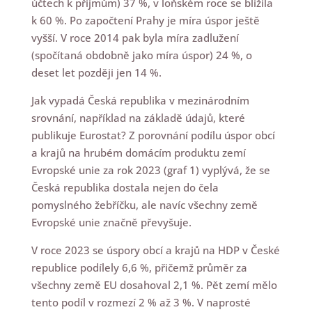
účtech k příjmům) 37 %, v loňském roce se blížila
k 60 %. Po započtení Prahy je míra úspor ještě
vyšší. V roce 2014 pak byla míra zadlužení
(spočítaná obdobně jako míra úspor) 24 %, o
deset let později jen 14 %.
Jak vypadá Česká republika v mezinárodním
srovnání, například na základě údajů, které
publikuje Eurostat? Z porovnání podílu úspor obcí
a krajů na hrubém domácím produktu zemí
Evropské unie za rok 2023 (graf 1) vyplývá, že se
Česká republika dostala nejen do čela
pomyslného žebříčku, ale navíc všechny země
Evropské unie značně převyšuje.
V roce 2023 se úspory obcí a krajů na HDP v České
republice podílely 6,6 %, přičemž průměr za
všechny země EU dosahoval 2,1 %. Pět zemí mělo
tento podíl v rozmezí 2 % až 3 %. V naprosté