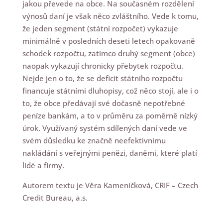
jakou převede na obce. Na současném rozdělení
výnosů daní je však něco zvláštního. Vede k tomu,
že jeden segment (státní rozpočet) vykazuje
minimálně v posledních deseti letech opakovaně
schodek rozpočtu, zatímco druhý segment (obce)
naopak vykazují chronicky přebytek rozpočtu.
Nejde jen o to, že se deficit státního rozpočtu
financuje státními dluhopisy, což něco stojí, ale i o
to, že obce předávají své dočasně nepotřebné
peníze bankám, a to v průměru za poměrně nízký
úrok. Využívaný systém sdílených daní vede ve
svém důsledku ke značně neefektivnímu
nakládání s veřejnými penězi, daněmi, které platí
lidé a firmy.
Autorem textu je Věra Kameníčková, CRIF – Czech
Credit Bureau, a.s.