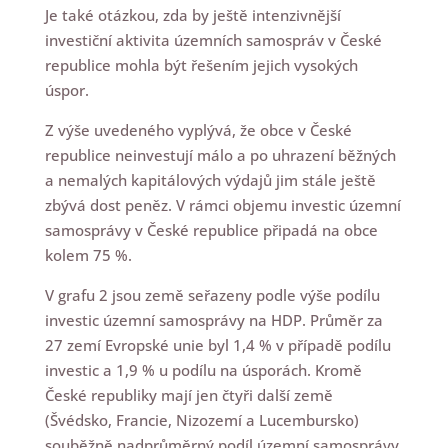
Je také otázkou, zda by ještě intenzivnější
investiční aktivita územních samospráv v České
republice mohla být řešením jejich vysokých
úspor.
Z výše uvedeného vyplývá, že obce v České
republice neinvestují málo a po uhrazení běžných
a nemalých kapitálových výdajů jim stále ještě
zbývá dost peněz. V rámci objemu investic územní
samosprávy v České republice připadá na obce
kolem 75 %.
V grafu 2 jsou země seřazeny podle výše podílu
investic územní samosprávy na HDP. Průměr za
27 zemí Evropské unie byl 1,4 % v případě podílu
investic a 1,9 % u podílu na úsporách. Kromě
České republiky mají jen čtyři další země
(Švédsko, Francie, Nizozemí a Lucembursko)
souběžně nadprůměrný podíl územní samosprávy