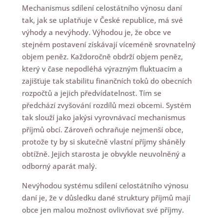
Mechanismus sdílení celostátního výnosu daní
tak, jak se uplatňuje v České republice, má své
výhody a nevýhody. Výhodou je, že obce ve
stejném postavení získávají víceméně srovnatelný
objem peněz. Každoročně obdrží objem peněz,
který v čase nepodléhá výrazným fluktuacím a
zajišťuje tak stabilitu finančních toků do obecních
rozpočtů a jejich předvídatelnost. Tím se
předchází zvyšování rozdílů mezi obcemi. Systém
tak slouží jako jakýsi vyrovnávací mechanismus
příjmů obcí. Zároveň ochraňuje nejmenší obce,
protože ty by si skutečně vlastní příjmy sháněly
obtížně. Jejich starosta je obvykle neuvolněný a
odborný aparát malý.
Nevýhodou systému sdílení celostátního výnosu
daní je, že v důsledku dané struktury příjmů mají
obce jen malou možnost ovlivňovat své příjmy.