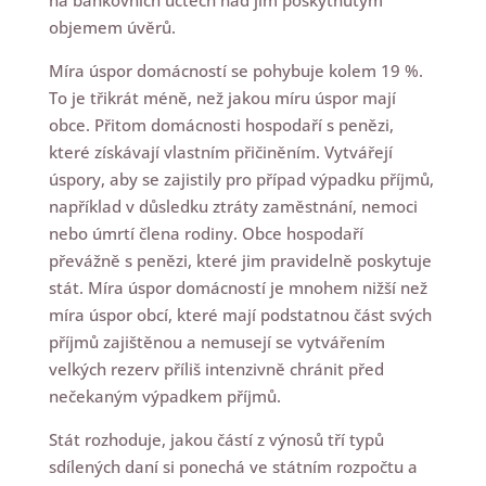
na bankovních účtech nad jim poskytnutým
objemem úvěrů.
Míra úspor domácností se pohybuje kolem 19 %.
To je třikrát méně, než jakou míru úspor mají
obce. Přitom domácnosti hospodaří s penězi,
které získávají vlastním přičiněním. Vytvářejí
úspory, aby se zajistily pro případ výpadku příjmů,
například v důsledku ztráty zaměstnání, nemoci
nebo úmrtí člena rodiny. Obce hospodaří
převážně s penězi, které jim pravidelně poskytuje
stát. Míra úspor domácností je mnohem nižší než
míra úspor obcí, které mají podstatnou část svých
příjmů zajištěnou a nemusejí se vytvářením
velkých rezerv příliš intenzivně chránit před
nečekaným výpadkem příjmů.
Stát rozhoduje, jakou částí z výnosů tří typů
sdílených daní si ponechá ve státním rozpočtu a