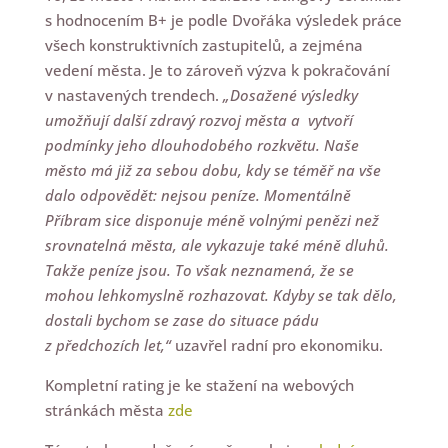
s hodnocením B+ je podle Dvořáka výsledek práce
všech konstruktivních zastupitelů, a zejména
vedení města. Je to zároveň výzva k pokračování
v nastavených trendech.
„Dosažené výsledky
umožňují další zdravý rozvoj města a vytvoří
podmínky jeho dlouhodobého rozkvětu. Naše
město má již za sebou dobu, kdy se téměř na vše
dalo odpovědět: nejsou peníze. Momentálně
Příbram sice disponuje méně volnými penězi než
srovnatelná města, ale vykazuje také méně dluhů.
Takže peníze jsou. To však neznamená, že se
mohou lehkomyslně rozhazovat. Kdyby se tak dělo,
dostali bychom se zase do situace pádu
z předchozích let,“
uzavřel radní pro ekonomiku.
Kompletní rating je ke stažení na webových
stránkách města
zde