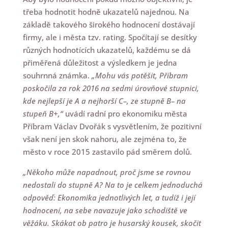
třeba hodnotit hodně ukazatelů najednou. Na
základě takového širokého hodnocení dostávají
firmy, ale i města tzv. rating. Spočítají se desítky
různých hodnotících ukazatelů, každému se dá
přiměřená důležitost a výsledkem je jedna
souhrnná známka.
„Mohu vás potěšit, Příbram
poskočila za rok 2016 na sedmi úrovňové stupnici,
kde nejlepší je A a nejhorší C–, ze stupně B– na
stupeň B+,“
uvádí radní pro ekonomiku města
Příbram Václav Dvořák s vysvětlením, že pozitivní
však není jen skok nahoru, ale zejména to, že
město v roce 2015 zastavilo pád směrem dolů.
„Někoho může napadnout, proč jsme se rovnou
nedostali do stupně A? Na to je celkem jednoduchá
odpověď: Ekonomika jednotlivých let, a tudíž i její
hodnocení, na sebe navazuje jako schodiště ve
věžáku. Skákat ob patro je husarský kousek, skočit