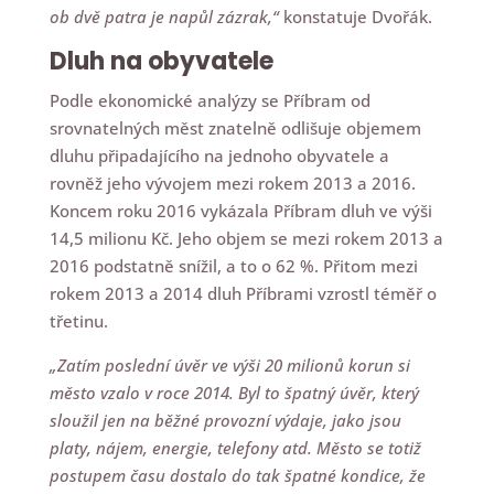
ob dvě patra je napůl zázrak,“
konstatuje Dvořák.
Dluh na obyvatele
Podle ekonomické analýzy se Příbram od
srovnatelných měst znatelně odlišuje objemem
dluhu připadajícího na jednoho obyvatele a
rovněž jeho vývojem mezi rokem 2013 a 2016.
Koncem roku 2016 vykázala Příbram dluh ve výši
14,5 milionu Kč. Jeho objem se mezi rokem 2013 a
2016 podstatně snížil, a to o 62 %. Přitom mezi
rokem 2013 a 2014 dluh Příbrami vzrostl téměř o
třetinu.
„Zatím poslední úvěr ve výši 20 milionů korun si
město vzalo v roce 2014. Byl to špatný úvěr, který
sloužil jen na běžné provozní výdaje, jako jsou
platy, nájem, energie, telefony atd. Město se totiž
postupem času dostalo do tak špatné kondice, že