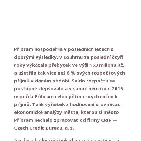
Příbram hospodařila v posledních letech s
dobrými výsledky. V souhrnu za poslední čtyři
roky vykázala přebytek ve výši 163 milionu Kč,
a ušetřila tak více než 6 % svých rozpočtových
příjmů v daném období. Saldo rozpočtu se
postupně zlepšovalo a v samotném roce 2016
uspořila Příbram celou pětinu svých ročních
příjmů. Tolik výňatek z hodnocení srovnávací
ekonomické analýzy města, kterou si město
Příbram nechalo zpracovat od firmy CRIF —
Czech Credit Bureau, a. s.
Aby bylo hodnocení pokud možno objektivní, je