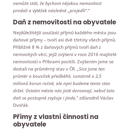
nemůže stát, že bychom nějakou nemovitost
prodali a výtěžek následně „projedli“.“
Daň z nemovitosti
na obyvatele
Nejdůležitější součástí příjmů každého města jsou
daňové příjmy – tvoří asi dvě třetiny všech příjmů.
Přibližně 8 % z daňových příjmů tvoří daň z
nemovitých věcí, jejíž zvýšení v roce 2016 majitelé
nemovitostí v Příbrami pocítili. Zvýšením jsme se
dostali na průměrný stav v ČR.
„Sice jsme ten
průměr o kousíček předběhli, sumárně o 2,5
milionů korun ročně, ale nyní budeme tento stav
držet. Ostatní města nás jistě dorovnají, neboť tato
daň se postupně zvyšuje i jinde,“
zdůvodnil Václav
Dvořák.
Přímy z vlastní činnosti
na
obyvatele