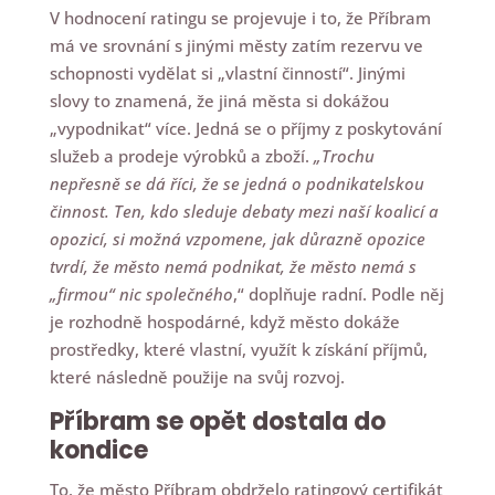
V hodnocení ratingu se projevuje i to, že Příbram
má ve srovnání s jinými městy zatím rezervu ve
schopnosti vydělat si „vlastní činností“. Jinými
slovy to znamená, že jiná města si dokážou
„vypodnikat“ více. Jedná se o příjmy z poskytování
služeb a prodeje výrobků a zboží.
„Trochu
nepřesně se dá říci, že se jedná o podnikatelskou
činnost. Ten, kdo sleduje debaty mezi naší koalicí a
opozicí, si možná vzpomene, jak důrazně opozice
tvrdí, že město nemá podnikat, že město nemá s
„firmou“ nic společného
,“ doplňuje radní. Podle něj
je rozhodně hospodárné, když město dokáže
prostředky, které vlastní, využít k získání příjmů,
které následně použije na svůj rozvoj.
Příbram se opět dostala do
kondice
To, že město Příbram obdrželo ratingový certifikát