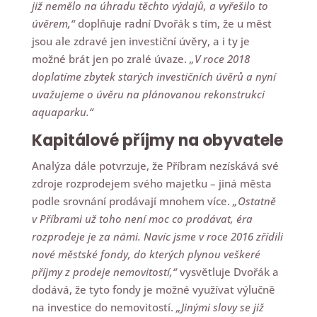
již nemělo na úhradu těchto výdajů, a vyřešilo to
úvěrem,“
doplňuje radní Dvořák s tím, že u měst
jsou ale zdravé jen investiční úvěry, a i ty je
možné brát jen po zralé úvaze.
„V roce 2018
doplatíme zbytek starých investičních úvěrů a nyní
uvažujeme o úvěru na plánovanou rekonstrukci
aquaparku.“
Kapitálové příjmy na obyvatele
Analýza dále potvrzuje, že Příbram nezískává své
zdroje rozprodejem svého majetku – jiná města
podle srovnání prodávají mnohem více.
„Ostatně
v Příbrami už toho není moc co prodávat, éra
rozprodeje je za námi. Navíc jsme v roce 2016 zřídili
nové městské fondy, do kterých plynou veškeré
příjmy z prodeje nemovitostí,“
vysvětluje Dvořák a
dodává, že tyto fondy je možné využívat výlučně
na investice do nemovitostí.
„Jinými slovy se již