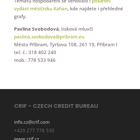
Tématu hospodaření se věnovalo i
poslední
vydání měsíčníku Kahan
, kde najdete i přehledné
grafy.
Pavlína Svobodová
, tisková mluvčí
pavlina.svobodova@pribram.eu
Město Příbram, Tyršova 108, 261 19, Příbram I
tel. č.: 318 402 240
mob.: 778 533 946
CRIF - CZECH CREDIT BUREAU
info.cz@crif.com
+420 277 778 530
www.crif.cz