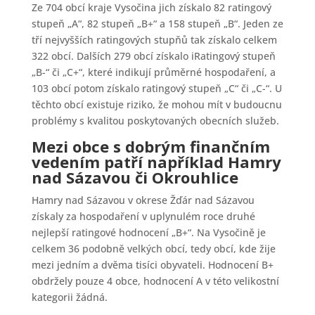
Ze 704 obcí kraje Vysočina jich získalo 82 ratingový
stupeň „A“, 82 stupeň „B+“ a 158 stupeň „B“. Jeden ze
tří nejvyšších ratingových stupňů tak získalo celkem
322 obcí. Dalších 279 obcí získalo iRatingový stupeň
„B-“ či „C+“, které indikují průměrné hospodaření, a
103 obcí potom získalo ratingový stupeň „C“ či „C-“. U
těchto obcí existuje riziko, že mohou mít v budoucnu
problémy s kvalitou poskytovaných obecních služeb.
Mezi obce s dobrým finančním
vedením patří například Hamry
nad Sázavou či Okrouhlice
Hamry nad Sázavou v okrese Žďár nad Sázavou
získaly za hospodaření v uplynulém roce druhé
nejlepší ratingové hodnocení „B+“. Na Vysočině je
celkem 36 podobně velkých obcí, tedy obcí, kde žije
mezi jedním a dvěma tisíci obyvateli. Hodnocení B+
obdržely pouze 4 obce, hodnocení A v této velikostní
kategorii žádná.