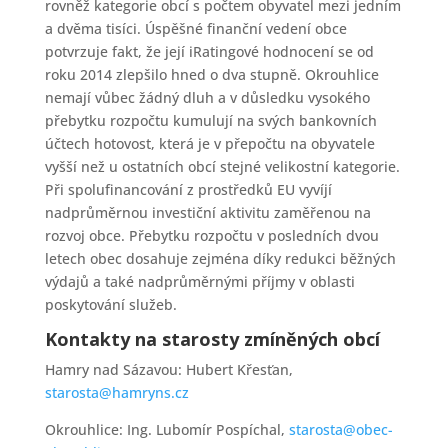
rovněž kategorie obcí s počtem obyvatel mezi jedním
a dvěma tisíci. Úspěšné finanční vedení obce
potvrzuje fakt, že její iRatingové hodnocení se od
roku 2014 zlepšilo hned o dva stupně. Okrouhlice
nemají vůbec žádný dluh a v důsledku vysokého
přebytku rozpočtu kumulují na svých bankovních
účtech hotovost, která je v přepočtu na obyvatele
vyšší než u ostatních obcí stejné velikostní kategorie.
Při spolufinancování z prostředků EU vyvíjí
nadprůměrnou investiční aktivitu zaměřenou na
rozvoj obce. Přebytku rozpočtu v posledních dvou
letech obec dosahuje zejména díky redukci běžných
výdajů a také nadprůměrnými příjmy v oblasti
poskytování služeb.
Kontakty na starosty zmíněných obcí
Hamry nad Sázavou: Hubert Křesťan,
starosta@hamryns.cz
Okrouhlice: Ing. Lubomír Pospíchal,
starosta@obec-