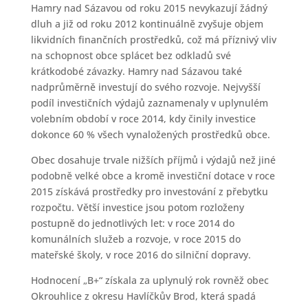
Hamry nad Sázavou od roku 2015 nevykazují žádný
dluh a již od roku 2012 kontinuálně zvyšuje objem
likvidních finančních prostředků, což má příznivý vliv
na schopnost obce splácet bez odkladů své
krátkodobé závazky. Hamry nad Sázavou také
nadprůměrně investují do svého rozvoje. Nejvyšší
podíl investičních výdajů zaznamenaly v uplynulém
volebním období v roce 2014, kdy činily investice
dokonce 60 % všech vynaložených prostředků obce.
Obec dosahuje trvale nižších příjmů i výdajů než jiné
podobně velké obce a kromě investiční dotace v roce
2015 získává prostředky pro investování z přebytku
rozpočtu. Větší investice jsou potom rozloženy
postupně do jednotlivých let: v roce 2014 do
komunálních služeb a rozvoje, v roce 2015 do
mateřské školy, v roce 2016 do silniční dopravy.
Hodnocení „B+“ získala za uplynulý rok rovněž obec
Okrouhlice z okresu Havlíčkův Brod, která spadá