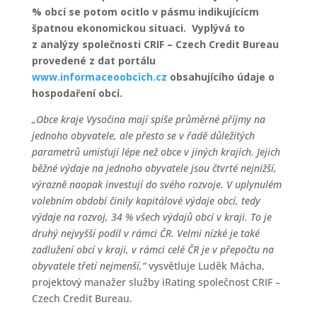
% obcí se potom ocitlo v pásmu indikujícícm
špatnou ekonomickou situaci.
Vyplývá to
z analýzy společnosti CRIF – Czech Credit Bureau
provedené z dat
portálu
www.informaceoobcich.cz
obsahujícího údaje o
hospodaření obcí.
„Obce kraje Vysočina mají spíše průměrné příjmy na
jednoho obyvatele, ale přesto se v řadě důležitých
parametrů umisťují lépe než obce v jiných krajích. Jejich
běžné výdaje na jednoho obyvatele jsou čtvrté nejnižší,
výrazně naopak investují do svého rozvoje. V uplynulém
volebním období činily kapitálové výdaje obcí, tedy
výdaje na rozvoj, 34 % všech výdajů obcí v kraji. To je
druhý nejvyšší podíl v rámci ČR. Velmi nízké je také
zadlužení obcí v kraji, v rámci celé ČR je v přepočtu na
obyvatele třetí nejmenší,“
vysvětluje Luděk Mácha,
projektový manažer služby iRating společnost CRIF –
Czech Credit Bureau.