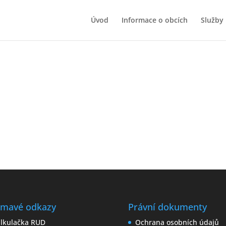
Úvod
Informace o obcích
Služby
Objednávka služeb
ímavé odkazy
Právní dokumenty
lkulačka RUD
Ochrana osobních údajů