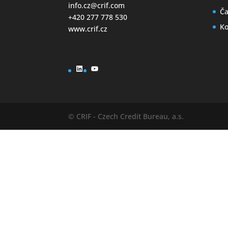
info.cz@crif.com
Ča
+420 277 778 530
Ko
www.crif.cz
LinkedIn
YouTube
© CRIF - Czech Credit Bureau, a.s.