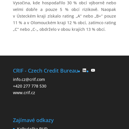
Vysočina, kde hospodařilo 30 % obcí výborně nebo
velmi dobře a pouze 5 % obcí rizikově. Naopak
v Ústeckém kraji získalo rating „A“ nebo „B+“ pouze
11 % a v Olomouckém kraji 12 % obcí, zatímco rating
„C“ nebo „C-„ obdrželo v obou krajích 13 % obcí.
LinkedIn
YouTube
CRIF - Czech Credit Bureau
info.cz@crif.com
+420 277 778 530
www.crif.cz
Zajímavé odkazy
Kalkulačka RUD