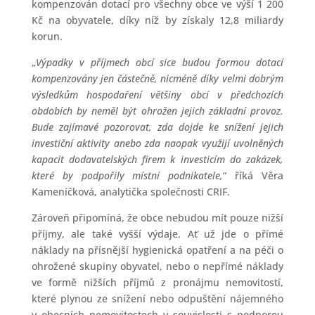
kompenzován dotací pro všechny obce ve výší 1 200
Kč na obyvatele, díky níž by získaly 12,8 miliardy
korun.
„
Výpadky v příjmech obcí sice budou formou dotací
kompenzovány jen částečně, nicméně díky velmi dobrým
výsledkům hospodaření většiny obcí v předchozích
obdobích by neměl být ohrožen jejich základní provoz.
Bude zajímavé pozorovat, zda dojde ke snížení jejich
investiční aktivity anebo zda naopak využijí uvolněných
kapacit dodavatelských firem k investicím do zakázek,
které by podpořily místní podnikatele,
“ říká Věra
Kameníčková, analytička společnosti CRIF.
Zároveň připomíná, že obce nebudou mít pouze nižší
příjmy, ale také vyšší výdaje. Ať už jde o přímé
náklady na přísnější hygienická opatření a na péči o
ohrožené skupiny obyvatel, nebo o nepřímé náklady
ve formě nižších příjmů z pronájmu nemovitostí,
které plynou ze snížení nebo odpuštění nájemného
v obecních nemovitostech v souvislosti s podporou