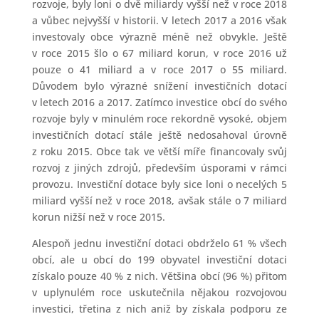
rozvoje, byly loni o dvě miliardy vyšší než v roce 2018
a vůbec nejvyšší v historii. V letech 2017 a 2016 však
investovaly obce výrazně méně než obvykle. Ještě
v roce 2015 šlo o 67 miliard korun, v roce 2016 už
pouze o 41 miliard a v roce 2017 o 55 miliard.
Důvodem bylo výrazné snížení investičních dotací
v letech 2016 a 2017. Zatímco investice obcí do svého
rozvoje byly v minulém roce rekordně vysoké, objem
investičních dotací stále ještě nedosahoval úrovně
z roku 2015. Obce tak ve větší míře financovaly svůj
rozvoj z jiných zdrojů, především úsporami v rámci
provozu. Investiční dotace byly sice loni o necelých 5
miliard vyšší než v roce 2018, avšak stále o 7 miliard
korun nižší než v roce 2015.
Alespoň jednu investiční dotaci obdrželo 61 % všech
obcí, ale u obcí do 199 obyvatel investiční dotaci
získalo pouze 40 % z nich. Většina obcí (96 %) přitom
v uplynulém roce uskutečnila nějakou rozvojovou
investici, třetina z nich aniž by získala podporu ze