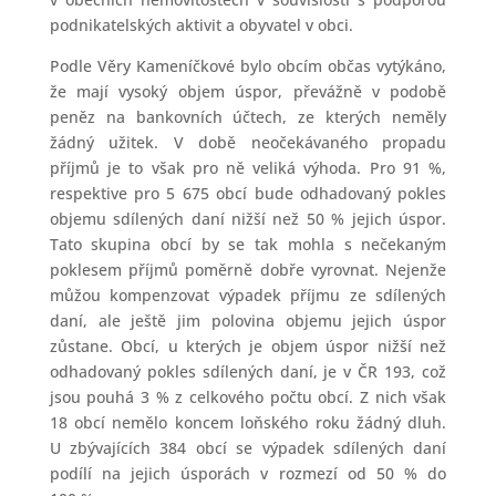
podnikatelských aktivit a obyvatel v obci.
Podle Věry Kameníčkové bylo obcím občas vytýkáno,
že mají vysoký objem úspor, převážně v podobě
peněz na bankovních účtech, ze kterých neměly
žádný užitek. V době neočekávaného propadu
příjmů je to však pro ně veliká výhoda. Pro 91 %,
respektive pro 5 675 obcí bude odhadovaný pokles
objemu sdílených daní nižší než 50 % jejich úspor.
Tato skupina obcí by se tak mohla s nečekaným
poklesem příjmů poměrně dobře vyrovnat. Nejenže
můžou kompenzovat výpadek příjmu ze sdílených
daní, ale ještě jim polovina objemu jejich úspor
zůstane. Obcí, u kterých je objem úspor nižší než
odhadovaný pokles sdílených daní, je v ČR 193, což
jsou pouhá 3 % z celkového počtu obcí. Z nich však
18 obcí nemělo koncem loňského roku žádný dluh.
U zbývajících 384 obcí se výpadek sdílených daní
podílí na jejich úsporách v rozmezí od 50 % do