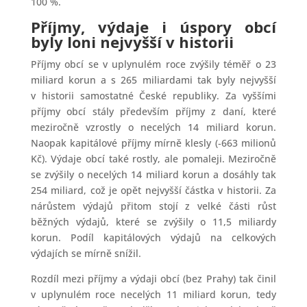
100 %.
Příjmy, výdaje i úspory obcí
byly loni nejvyšší v historii
Příjmy obcí se v uplynulém roce zvýšily téměř o 23
miliard korun a s 265 miliardami tak byly nejvyšší
v historii samostatné České republiky. Za vyššími
příjmy obcí stály především příjmy z daní, které
meziročně vzrostly o necelých 14 miliard korun.
Naopak kapitálové příjmy mírně klesly (‑663 milionů
Kč). Výdaje obcí také rostly, ale pomaleji. Meziročně
se zvýšily o necelých 14 miliard korun a dosáhly tak
254 miliard, což je opět nejvyšší částka v historii. Za
nárůstem výdajů přitom stojí z velké části růst
běžných výdajů, které se zvýšily o 11,5 miliardy
korun. Podíl kapitálových výdajů na celkových
výdajích se mírně snížil.
Rozdíl mezi příjmy a výdaji obcí (bez Prahy) tak činil
v uplynulém roce necelých 11 miliard korun, tedy