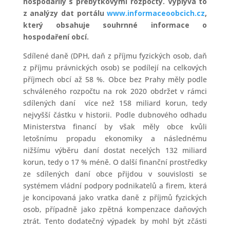
hospodařily s přebytkovými rozpočty. Vyplývá to
z analýzy dat portálu
www.informaceoobcich.cz
,
který obsahuje souhrnné informace o
hospodaření obcí.
Sdílené daně (DPH, daň z příjmu fyzických osob, daň
z příjmu právnických osob) se podílejí na celkových
příjmech obcí až 58 %. Obce bez Prahy měly podle
schváleného rozpočtu na rok 2020 obdržet v rámci
sdílených daní více než 158 miliard korun, tedy
nejvyšší částku v historii. Podle dubnového odhadu
Ministerstva financí by však měly obce kvůli
letošnímu propadu ekonomiky a následnému
nižšímu výběru daní dostat necelých 132 miliard
korun, tedy o 17 % méně. O další finanční prostředky
ze sdílených daní obce přijdou v souvislosti se
systémem vládní podpory podnikatelů a firem, která
je koncipovaná jako vratka daně z příjmů fyzických
osob, případně jako zpětná kompenzace daňových
ztrát. Tento dodatečný výpadek by mohl být zčásti