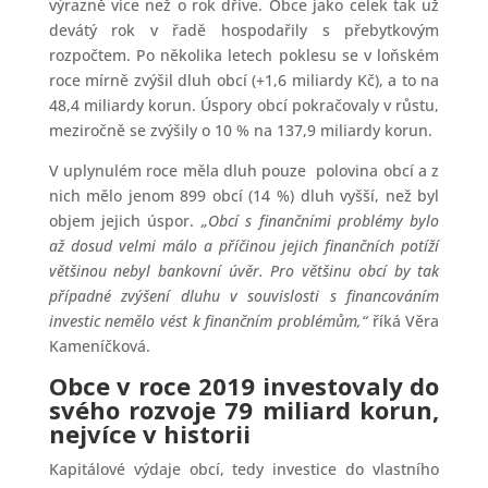
výrazně více než o rok dříve. Obce jako celek tak už
devátý rok v řadě hospodařily s přebytkovým
rozpočtem. Po několika letech poklesu se v loňském
roce mírně zvýšil dluh obcí (+1,6 miliardy Kč), a to na
48,4 miliardy korun. Úspory obcí pokračovaly v růstu,
meziročně se zvýšily o 10 % na 137,9 miliardy korun.
V uplynulém roce měla dluh pouze polovina obcí a z
nich mělo jenom 899 obcí (14 %) dluh vyšší, než byl
objem jejich úspor.
„Obcí s finančními problémy bylo
až dosud velmi málo a příčinou jejich finančních potíží
většinou nebyl bankovní úvěr. Pro většinu obcí by tak
případné zvýšení dluhu v souvislosti s financováním
investic nemělo vést k finančním problémům,“
říká Věra
Kameníčková.
Obce v roce 2019 investovaly do
svého rozvoje 79 miliard korun,
nejvíce v historii
Kapitálové výdaje obcí, tedy investice do vlastního