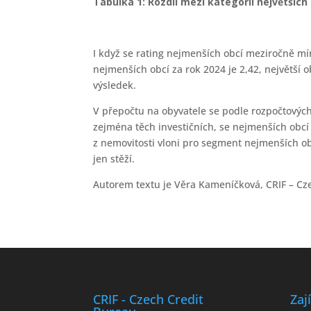
Tabulka 1: Rozdíl mezi kategorií největších
I když se rating nejmenších obcí meziročně mír
nejmenších obcí za rok 2024 je 2,42, největší o
výsledek.
V přepočtu na obyvatele se podle rozpočtových
zejména těch investičních, se nejmenších obcí
z nemovitosti vloni pro segment nejmenších ob
jen stěží.
Autorem textu je Věra Kameníčková, CRIF – Cze
CRIF - Czech Credit
Zaj