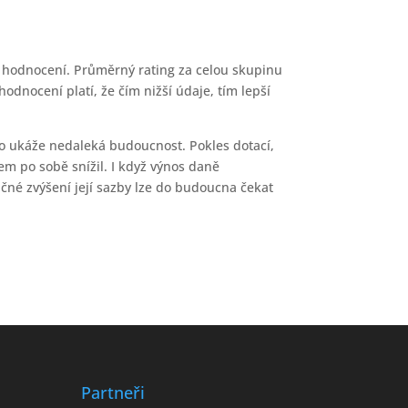
vé hodnocení. Průměrný rating za celou skupinu
odnocení platí, že čím nižší údaje, tím lepší
To ukáže nedaleká budoucnost. Pokles dotací,
em po sobě snížil. I když výnos daně
čné zvýšení její sazby lze do budoucna čekat
Partneři