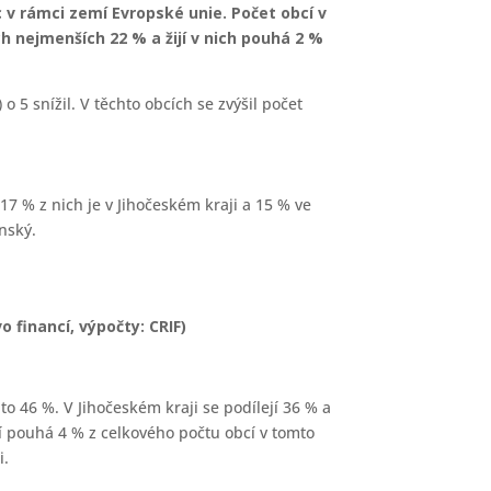
c v rámci zemí Evropské unie. Počet obcí v
h nejmenších 22 % a žijí v nich pouhá 2 %
 5 snížil. V těchto obcích se zvýšil počet
17 % z nich je v Jihočeském kraji a 15 % ve
nský.
 financí, výpočty: CRIF)
to 46 %. V Jihočeském kraji se podílejí 36 % a
 pouhá 4 % z celkového počtu obcí v tomto
i.