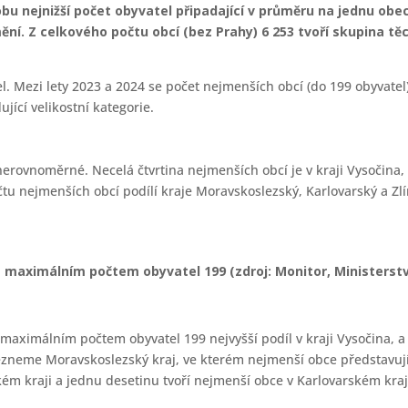
obu nejnižší počet obyvatel připadající v průměru na jednu obe
ní. Z celkového počtu obcí (bez Prahy) 6 253 tvoří skupina těc
 Mezi lety 2023 a 2024 se počet nejmenších obcí (do 199 obyvatel) o
jící velikostní kategorie.
nerovnoměrné. Necelá čtvrtina nejmenších obcí je v kraji Vysočina, 
tu nejmenších obcí podílí kraje Moravskoslezský, Karlovarský a Zlí
s maximálním počtem obyvatel 199 (zdroj: Monitor, Ministerstvo
 maximálním počtem obyvatel 199 nejvyšší podíl v kraji Vysočina, a 
zneme Moravskoslezský kraj, ve kterém nejmenší obce představují
ském kraji a jednu desetinu tvoří nejmenší obce v Karlovarském kraj