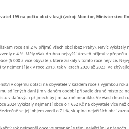
tel 199 na počtu obcí v kraji (zdroj: Monitor, Ministerstvo fin
ském roce ani 2 % příjmů všech obcí (bez Prahy). Navíc vykázaly n
 zvedly o 4 %. Měly však druhou nejvyšší úroveň příjmů v přepočtu n
bce (5 000 a více obyvatel), které získaly v tomto roce nejvíce. Nej
í ty nejmenší jak v roce 2013, tak v letech 2020 až 2023. Ve zbývají
ství v objemu dotací na obyvatele v každém roce s výjimkou roku 2
jemu sdílených daní jim v daném období připadlo druhé místo za n
 místo v daňových příjmech by jim patrně neuniklo. Ve všech letech
 roce 2024 vykázaly nejmenší obce o 1 652 Kč na obyvatele více než 
ziročně se její objem zvedl o 71 %, skupina největších obcí zazn
 každý rok nejmenší obce ve srovnání s těmi největšími v přepočtu 