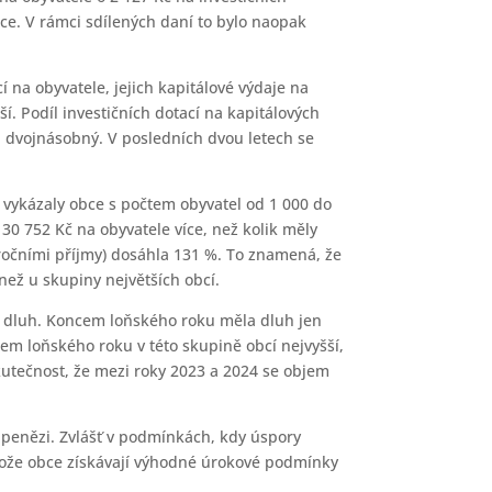
íce. V rámci sdílených daní to bylo naopak
 na obyvatele, jejich kapitálové výdaje na
ší. Podíl investičních dotací na kapitálových
i dvojnásobný. V posledních dvou letech se
 vykázaly obce s počtem obyvatel od 1 000 do
o 30 752 Kč na obyvatele více, než kolik měly
ročními příjmy) dosáhla 131 %. To znamená, že
 než u skupiny největších obcí.
e dluh. Koncem loňského roku měla dluh jen
em loňského roku v této skupině obcí nejvyšší,
skutečnost, že mezi roky 2023 a 2024 se objem
i penězi. Zvlášť v podmínkách, kdy úspory
rotože obce získávají výhodné úrokové podmínky