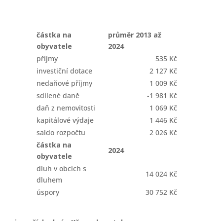
částka na
průměr 2013 až
obyvatele
2024
příjmy
535 Kč
investiční dotace
2 127 Kč
nedaňové příjmy
1 009 Kč
sdílené daně
-1 981 Kč
daň z nemovitosti
1 069 Kč
kapitálové výdaje
1 446 Kč
saldo rozpočtu
2 026 Kč
částka na
2024
obyvatele
dluh v obcích s
14 024 Kč
dluhem
úspory
30 752 Kč