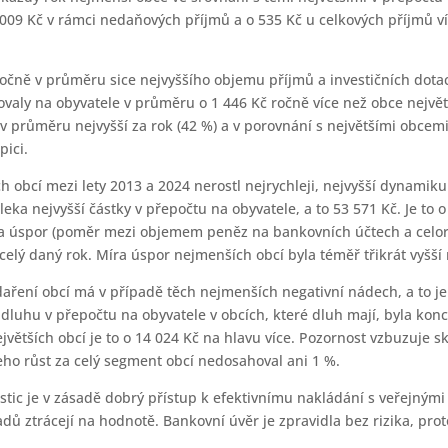
1 009 Kč v rámci nedaňových příjmů a o 535 Kč u celkových příjmů v
čně v průměru sice nejvyššího objemu příjmů a investičních dotací
tovaly na obyvatele v průměru o 1 446 Kč ročně více než obce největ
 v průměru nejvyšší za rok (42 %) a v porovnání s největšími obcem
pici.
bcí mezi lety 2013 a 2024 nerostl nejrychleji, nejvyšší dynamiku
leka nejvyšší částky v přepočtu na obyvatele, a to 53 571 Kč. Je to 
íra úspor (poměr mezi objemem peněz na bankovních účtech a celo
 celý daný rok. Míra úspor nejmenších obcí byla téměř třikrát vyšší
ření obcí má v případě těch nejmenších negativní nádech, a to j
dluhu v přepočtu na obyvatele v obcích, které dluh mají, byla konc
větších obcí je to o 14 024 Kč na hlavu více. Pozornost vzbuzuje 
eho růst za celý segment obcí nedosahoval ani 1 %.
stic je v zásadě dobrý přístup k efektivnímu nakládání s veřejným
adů ztrácejí na hodnotě. Bankovní úvěr je zpravidla bez rizika, p