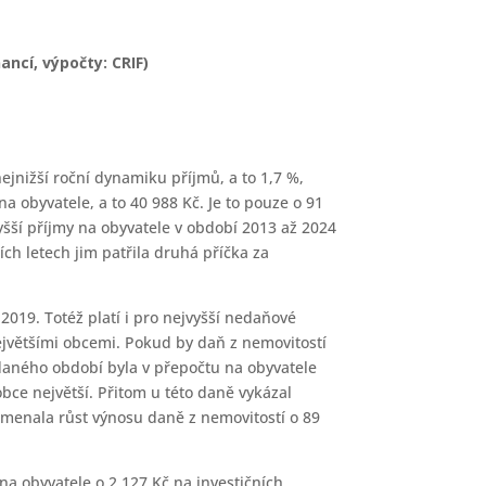
ancí, výpočty: CRIF)
ejnižší roční dynamiku příjmů, a to 1,7 %,
a obyvatele, a to 40 988 Kč. Je to pouze o 91
vyšší příjmy na obyvatele v období 2013 až 2024
cích letech jim patřila druhá příčka za
019. Totéž platí i pro nejvyšší nedaňové
ejvětšími obcemi. Pokud by daň z nemovitostí
 daného období byla v přepočtu na obyvatele
obce největší. Přitom u této daně vykázal
amenala růst výnosu daně z nemovitostí o 89
na obyvatele o 2 127 Kč na investičních