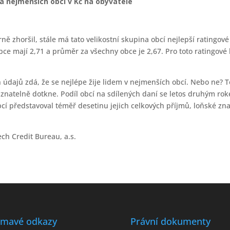
 a nejmenších obcí v Kč na obyvatele
ně zhoršil, stále má tato velikostní skupina obcí nejlepší ratingo
bce mají 2,71 a průměr za všechny obce je 2,67. Pro toto ratingové h
 údajů zdá, že se nejlépe žije lidem v nejmenších obcí. Nebo ne? 
 znatelně dotkne. Podíl obcí na sdílených daní se letos druhým rok
cí představoval téměř desetinu jejich celkových příjmů, loňské zna
ch Credit Bureau, a.s.
ímavé odkazy
Právní dokumenty