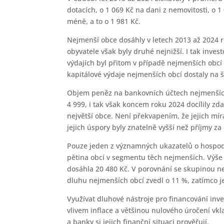
dotacích, o 1 069 Kč na dani z nemovitosti, o 
méně, a to o 1 981 Kč.
Nejmenší obce dosáhly v letech 2013 až 2024 ro
obyvatele však byly druhé nejnižší. I tak inves
výdajích byl přitom v případě nejmenších obcí
kapitálové výdaje nejmenších obcí dostaly na š
Objem peněz na bankovních účtech nejmenších o
4 999, i tak však koncem roku 2024 docílily zda
největší obce. Není překvapením, že jejich m
jejich úspory byly znatelně vyšší než příjmy za
Pouze jeden z významných ukazatelů o hospoda
pětina obcí v segmentu těch nejmenších. Výše 
dosáhla 20 480 Kč. V porovnání se skupinou nej
dluhu nejmenších obcí zvedl o 11 %, zatímco j
Využívat dluhové nástroje pro financování inve
vlivem inflace a většinou nulového úročení vkl
a banky si jejich finanční situaci prověřují.