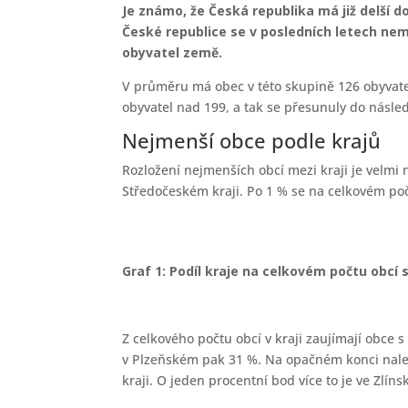
Je známo, že Česká republika má již delší d
České republice se v posledních letech nemě
obyvatel země.
V průměru má obec v této skupině 126 obyvatel.
obyvatel nad 199, a tak se přesunuly do následu
Nejmenší obce podle krajů
Rozložení nejmenších obcí mezi kraji je velmi 
Středočeském kraji. Po 1 % se na celkovém poč
Graf 1: Podíl kraje na celkovém počtu obcí 
Z celkového počtu obcí v kraji zaujímají obce s
v Plzeňském pak 31 %. Na opačném konci nale
kraji. O jeden procentní bod více to je ve Zlín