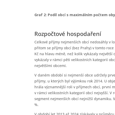
Graf 2: Podíl obcí s maximálním počtem obyva
Rozpočtové hospodaření
Celkové příjmy nejmenších obcí nedosáhly v loň
přitom se příjmy obcí (bez Prahy) v tomto roce
Kč na hlavu méně, než kolik vykázaly největší o
vykázaly v rámci pěti velikostních kategorií obc
největšími obcemi.
V daném období si nejmenší obce udržely prven
příjmy, u kterých byl výjimkou rok 2014. U ob
hrála významnější roli v příjmech obcí, první
v rámci velikostních kategorií obcí nejvyšší. V
segment nejmenších obcí nejnižší dynamiku. Me
%.
V období let 2013 až 2024 získávaly v průměru