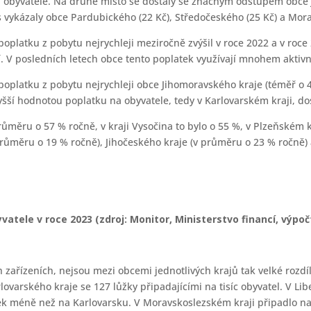
a obyvatele. Na druhé místo se dostaly se značným odstupem obce 
os vykázaly obce Pardubického (22 Kč), Středočeského (25 Kč) a Mora
 poplatku z pobytu nejrychleji meziročně zvýšil v roce 2022 a v ro
 V posledních letech obce tento poplatek využívají mnohem aktivně
 poplatku z pobytu nejrychleji obce Jihomoravského kraje (téměř o 4
vyšší hodnotou poplatku na obyvatele, tedy v Karlovarském kraji, do
růměru o 57 % ročně, v kraji Vysočina to bylo o 55 %, v Plzeňském 
průměru o 19 % ročně), Jihočeského kraje (v průměru o 23 % ročně
vatele v roce 2023 (zdroj: Monitor, Ministerstvo financí, výpočt
 zařízeních, nejsou mezi obcemi jednotlivých krajů tak velké rozdí
ovarského kraje se 127 lůžky připadajícími na tisíc obyvatel. V Li
ek méně než na Karlovarsku. V Moravskoslezském kraji připadlo na t