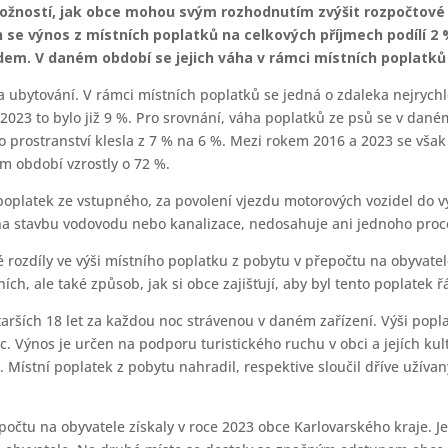
ožností, jak obce mohou svým rozhodnutím zvýšit rozpočtové p
 se výnos z místních poplatků na celkových příjmech podílí 2 %.
m. V daném období se jejich váha v rámci místních poplatků s
a ubytování. V rámci místních poplatků se jedná o zdaleka nejrychle
2023 to bylo již 9 %. Pro srovnání, váha poplatků ze psů se v dané
o prostranství klesla z 7 % na 6 %. Mezi rokem 2016 a 2023 se vša
m období vzrostly o 72 %.
poplatek ze vstupného, za povolení vjezdu motorových vozidel do 
na stavbu vodovodu nebo kanalizace, nedosahuje ani jednoho proc
 rozdíly ve výši místního poplatku z pobytu v přepočtu na obyvatele
ích, ale také způsob, jak si obce zajišťují, aby byl tento poplatek 
starších 18 let za každou noc strávenou v daném zařízení. Výši pop
c. Výnos je určen na podporu turistického ruchu v obci a jejích ku
. Místní poplatek z pobytu nahradil, respektive sloučil dříve užívan
počtu na obyvatele získaly v roce 2023 obce Karlovarského kraje. Je 