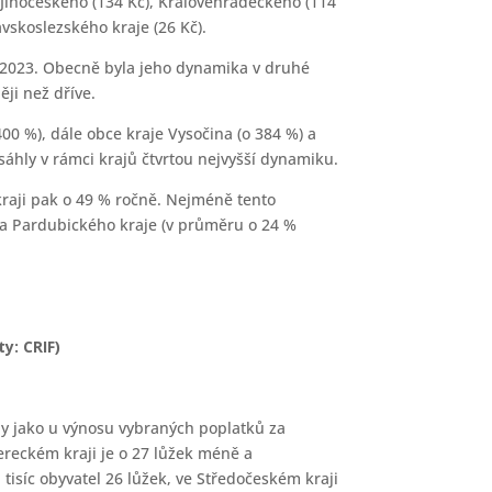
Jihočeského (134 Kč), Královéhradeckého (114
vskoslezského kraje (26 Kč).
ce 2023. Obecně byla jeho dynamika v druhé
ji než dříve.
00 %), dále obce kraje Vysočina (o 384 %) a
sáhly v rámci krajů čtvrtou nejvyšší dynamiku.
kraji pak o 49 % ročně. Nejméně tento
) a Pardubického kraje (v průměru o 24 %
y: CRIF)
ly jako u výnosu vybraných poplatků za
bereckém kraji je o 27 lůžek méně a
isíc obyvatel 26 lůžek, ve Středočeském kraji