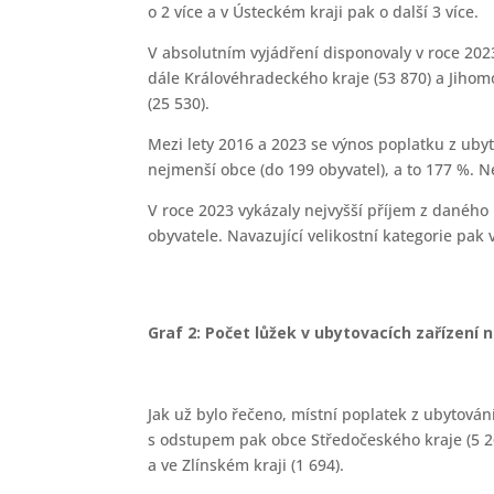
o 2 více a v Ústeckém kraji pak o další 3 více.
V absolutním vyjádření disponovaly v roce 202
dále Královéhradeckého kraje (53 870) a Jihomo
(25 530).
Mezi lety 2016 a 2023 se výnos poplatku z ubyt
nejmenší obce (do 199 obyvatel), a to 177 %. N
V roce 2023 vykázaly nejvyšší příjem z daného
obyvatele. Navazující velikostní kategorie pak 
Graf 2: Počet lůžek v ubytovacích zařízení n
Jak už bylo řečeno, místní poplatek z ubytování
s odstupem pak obce Středočeského kraje (5 269
a ve Zlínském kraji (1 694).