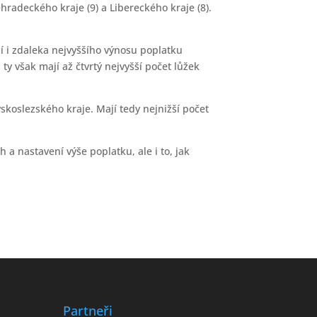
hradeckého kraje (9) a Libereckého kraje (8).
í i zdaleka nejvyššího výnosu poplatku
y však mají až čtvrtý nejvyšší počet lůžek
koslezského kraje. Mají tedy nejnižší počet
 a nastavení výše poplatku, ale i to, jak
Partneři