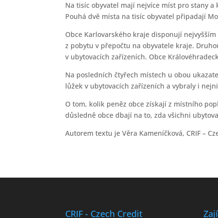
Na tisíc obyvatel mají nejvíce míst pro stany 
Pouhá dvě místa na tisíc obyvatel připadají 
Obce Karlovarského kraje disponují nejvyšším 
z pobytu v přepočtu na obyvatele kraje. Druhou
v ubytovacích zařízeních. Obce Královéhradeck
Na posledních čtyřech místech u obou ukazate
lůžek v ubytovacích zařízeních a vybraly i nej
O tom, kolik peněz obce získají z místního pop
důsledně obce dbají na to, zda všichni ubytova
Autorem textu je Věra Kameníčková, CRIF – Cze
CRIF - Czech Credit
Zaj