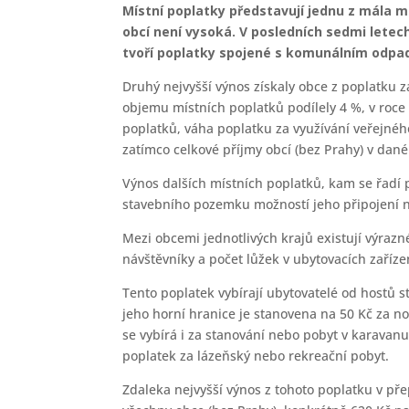
Místní poplatky představují jednu z mála m
obcí není vysoká. V posledních sedmi letech
tvoří poplatky spojené s komunálním odpade
Druhý nejvyšší výnos získaly obce z poplatku z
objemu místních poplatků podílely 4 %, v roce 
poplatků, váha poplatku za využívání veřejnéh
zatímco celkové příjmy obcí (bez Prahy) v dané
Výnos dalších místních poplatků, kam se řadí 
stavebního pozemku možností jeho připojení 
Mezi obcemi jednotlivých krajů existují výrazné
návštěvníky a počet lůžek v ubytovacích zařízen
Tento poplatek vybírají ubytovatelé od hostů 
jeho horní hranice je stanovena na 50 Kč za no
se vybírá i za stanování nebo pobyt v karavanu
poplatek za lázeňský nebo rekreační pobyt.
Zdaleka nejvyšší výnos z tohoto poplatku v pře