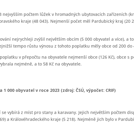
3 nejvyšším počtem lůžek v hromadných ubytovacích zařízeních (kr
ravského kraje (48 043). Nejmenší počet měl Pardubický kraj (20 27
ování nejrychleji zvýšil největším obcím (5 000 obyvatel a více), a
ejnižší tempo růstu výnosu z tohoto poplatku měly obce od 200 do 
 poplatku v přepočtu na obyvatele nejmenší obce (126 Kč), obce s p
vybrala nejméně, a to 58 Kč na obyvatele.
a 1 000 obyvatel v roce 2023 (zdroj: ČSÚ, výpočet: CRIF)
 se vybírá z míst pro stany a karavany. Jejich největším počtem dis
) a Královéhradeckého kraje (5 218). Nejméně jich bylo v Pardubick