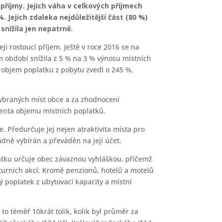
říjmy. Jejich váha v celkových příjmech
 Jejich zdaleka nejdůležitější část (80 %)
nížila jen nepatrně.
ji rostoucí příjem. Ještě v roce 2016 se na
m období snížila z 5 % na 3 % výnosu místních
k objem poplatku z pobytu zvedl o 245 %,
vybraných míst obce a za zhodnocení
enta objemu místních poplatků.
. Předurčuje jej nejen atraktivita místa pro
řádně vybírán a převáděn na její účet.
latku určuje obec závaznou vyhláškou, přičemž
lturních akcí. Kromě penzionů, hotelů a motelů
ý poplatek z ubytovací kapacity a místní
to téměř 10krát tolik, kolik byl průměr za