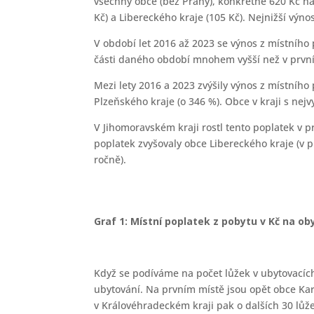
všechny obce (bez Prahy), konkrétně 620 Kč n
Kč) a Libereckého kraje (105 Kč). Nejnižší výn
V období let 2016 až 2023 se výnos z místního
části daného období mnohem vyšší než v první.
Mezi lety 2016 a 2023 zvýšily výnos z místního
Plzeňského kraje (o 346 %). Obce v kraji s nej
V Jihomoravském kraji rostl tento poplatek v p
poplatek zvyšovaly obce Libereckého kraje (v 
ročně).
Graf 1: Místní poplatek z pobytu v Kč na oby
Když se podíváme na počet lůžek v ubytovacích
ubytování. Na prvním místě jsou opět obce Karl
v Královéhradeckém kraji pak o dalších 30 lůž