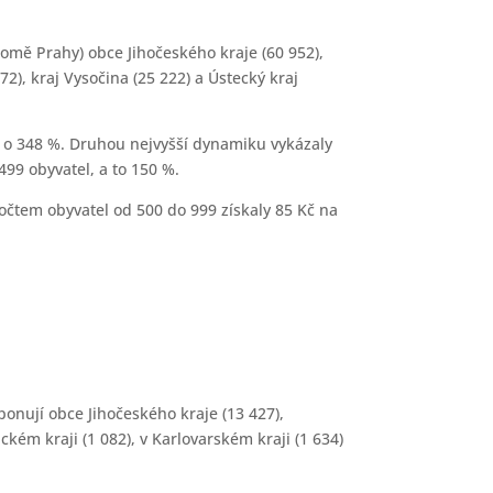
omě Prahy) obce Jihočeského kraje (60 952),
2), kraj Vysočina (25 222) a Ústecký kraj
 to o 348 %. Druhou nejvyšší dynamiku vykázaly
499 obyvatel, a to 150 %.
očtem obyvatel od 500 do 999 získaly 85 Kč na
ponují obce Jihočeského kraje (13 427),
ém kraji (1 082), v Karlovarském kraji (1 634)