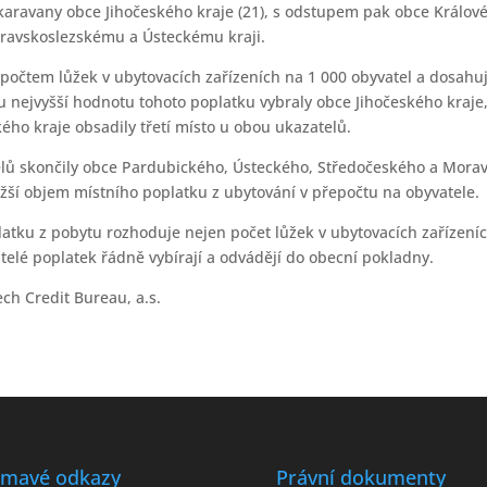
a karavany obce Jihočeského kraje (21), s odstupem pak obce Králové
Moravskoslezskému a Ústeckému kraji.
počtem lůžek v ubytovacích zařízeních na 1 000 obyvatel a dosahuj
 nejvyšší hodnotu tohoto poplatku vybraly obce Jihočeského kraje, t
ého kraje obsadily třetí místo u obou ukazatelů.
lů skončily obce Pardubického, Ústeckého, Středočeského a Moravs
nižší objem místního poplatku z ubytování v přepočtu na obyvatele.
latku z pobytu rozhoduje nejen počet lůžek v ubytovacích zařízeních
telé poplatek řádně vybírají a odvádějí do obecní pokladny.
ch Credit Bureau, a.s.
ímavé odkazy
Právní dokumenty