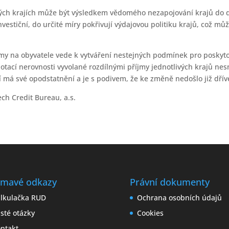
livých krajích může být výsledkem vědomého nezapojování krajů do
vestiční, do určité míry pokřivují výdajovou politiku krajů, což mů
y na obyvatele vede k vytváření nestejných podmínek pro poskytov
h dotací nerovnosti vyvolané rozdílnými příjmy jednotlivých krajů 
 má své opodstatnění a je s podivem, že ke změně nedošlo již dřív
ch Credit Bureau, a.s.
ímavé odkazy
Právní dokumenty
lkulačka RUD
Ochrana osobních údajů
sté otázky
Cookies
ntakt