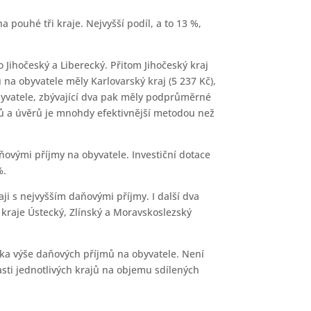
pouhé tři kraje. Nejvyšší podíl, a to 13 %,
o Jihočeský a Liberecký. Přitom Jihočeský kraj
a obyvatele měly Karlovarský kraj (5 237 Kč),
 obyvatele, zbývající dva pak měly podprůměrné
dů a úvěrů je mnohdy efektivnější metodou než
ovými příjmy na obyvatele. Investiční dotace
%.
aji s nejvyšším daňovými příjmy. I další dva
kraje Ústecký, Zlínský a Moravskoslezský
iska výše daňových příjmů na obyvatele. Není
asti jednotlivých krajů na objemu sdílených