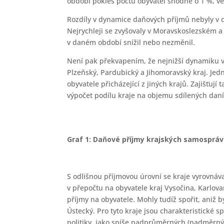
období pokles počtu obyvatel shodně o 1 %, v
Rozdíly v dynamice daňových příjmů nebyly v 
Nejrychleji se zvyšovaly v Moravskoslezském a Ú
v daném období snížil nebo nezměnil.
Není pak překvapením, že nejnižší dynamiku v
Plzeňský, Pardubický a Jihomoravský kraj. Jedná 
obyvatele přicházející z jiných krajů. Zajišťuj
výpočet podílu kraje na objemu sdílených daní
Graf 1: Daňové příjmy krajských samospráv v
S odlišnou příjmovou úrovní se kraje vyrovnáv
v přepočtu na obyvatele kraj Vysočina, Karlova
příjmy na obyvatele. Mohly tudíž spořit, aniž 
Ústecký. Pro tyto kraje jsou charakteristické 
politiky, jako spíše nadprůměrných (nadměrný