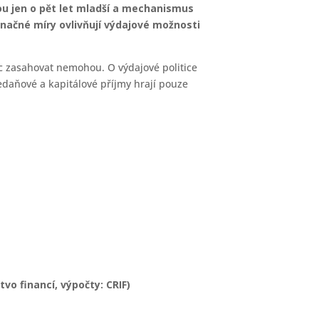
ou jen o pět let mladší a mechanismus
 značné míry ovlivňují výdajové možnosti
oc zasahovat nemohou. O výdajové politice
edaňové a kapitálové příjmy hrají pouze
vo financí, výpočty: CRIF)