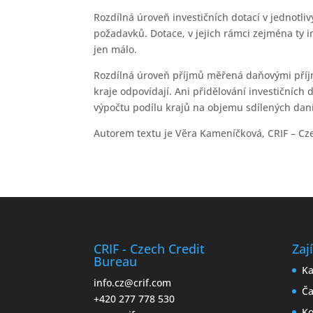
Rozdílná úroveň investičních dotací v jednot
požadavků. Dotace, v jejich rámci zejména ty in
jen málo.
Rozdílná úroveň příjmů měřená daňovými příjm
kraje odpovídají. Ani přidělování investičníc
výpočtu podílu krajů na objemu sdílených daní
Autorem textu je Věra Kameníčková, CRIF – Cze
CRIF - Czech Credit
Zaj
Bureau
Ka
info.cz@crif.com
Ča
+420 277 778 530
Ko