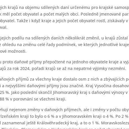
livých krajů na objemu sdílených daní určenému pro krajské samos
k měl počet obyvatel a počet malých obcí. Posledně jmenované par
vatel. Takže i když kraje a jejich počet obyvatel rostl, získával
oval.
 jejich podílu na sdílených daních několikrát změnil, u krajů zůsta
z ohledu na změnu celé řady podmínek, ve kterých jednotlivé kraje
ajové možnosti.
sou proto daňové příjmy přepočtené na jednoho obyvatele kraje a v
jů za rok 2024, pořadí krajů se až na nepatrné výjimky nezmění.
ňových příjmů za všechny kraje dostalo osm z nich a zbývajících
ími a nejvyššími daňovými příjmy jsou značné. Kraj Vysočina dosa
125 %. Jako poslední skončil Jihomoravský kraj s daňovými výnosy 
88 % v porovnání se všechmi kraji.
vňují nejenom změny v daňových příjmech, ale i změny v počtu oby
 Plzeňském kraji to bylo o 6 % a v Jihomoravském kraji o 4 %. Po 2 
l zaznamenal ještě Královéhradecký kraj, a to o 1 %. Moravskosle