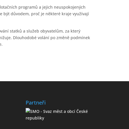
 dotačních programů a jejich neuspokojených
že být důvodem, proč je některé kraje využívají
ání statků a služeb obyvatelům, za který
nesnižuje. Dlouhodobé volání po změně podmínek
e.
Partneři