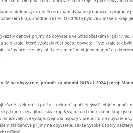
e Zlínském, Olomouckém a Karlovarském kraji se počet obyvatel ne
daném období výrazné. Při srovnání dynamiky daňových příjmů v př
steckém kraji, shodně o 61 %. O 60 % to bylo ve Zlínském kraji. Jed
ykázaly daňové příjmy na obyvatele ve Středočeském kraji (47 %)
se o kraje, které vykázaly růst počtu obyvatel. Tyto kraje tak byly 
í tak služby pro více obyvatel ale s menším objemem peněz, o kterém
.
 Kč na obyvatele, průměr za období 2018 až 2024 (zdroj: Monito
ají různě. Některé si půjčují, některé spoří. Nejvyšší objem peně
rský, Liberecký a Jihočeský kraj. S výjimkou Libereckého kraje jso
by omezovaly své výdaje. Nejnižší úspory v přepočtu na obyvatele v
spíše nižší daňové příjmy na obyvatele. Takže vysoké úspory někter
ch) příjmů.