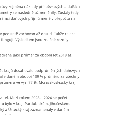
právy zejména náklady příspěvkových a dalších
ametry se následně už neměnily. Zůstaly tedy
y v rámci daňových příjmů méně v přepočtu na
l v podstatě zachován až dosud. Takže relace
 fungují. Výsledkem jsou značné rozdíly
yjádřené jako průměr za období let 2018 až
 pět krajů dosahovalo podprůměrných daňových
hoval v daném období 139 % průměru za všechny
v průměru ve výši 77 %, Moravskoslezský kraj
vatel. Mezi rokem 2028 a 2024 se počet
% to bylo v kraji Pardubickém, Jihočeském,
zský a Ústecký kraj zaznamenaly v daném