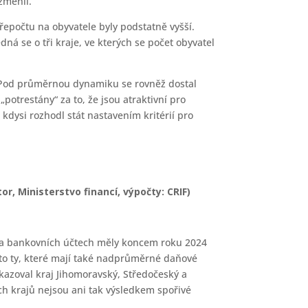
změnil.
epočtu na obyvatele byly podstatně vyšší.
ná se o tři kraje, ve kterých se počet obyvatel
. Pod průměrnou dynamiku se rovněž dostal
„potrestány“ za to, že jsou atraktivní pro
 kdysi rozhodl stát nastavením kritérií pro
r, Ministerstvo financí, výpočty: CRIF)
z na bankovních účtech měly koncem roku 2024
u to ty, které mají také nadprůměrné daňové
ykazoval kraj Jihomoravský, Středočeský a
ých krajů nejsou ani tak výsledkem spořivé