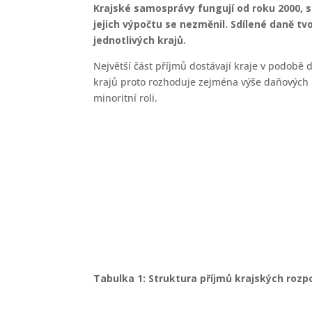
Krajské samosprávy fungují od roku 2000, s
jejich výpočtu se nezměnil. Sdílené daně tv
jednotlivých krajů.
Největší část příjmů dostávají kraje v podobě 
krajů proto rozhoduje zejména výše daňových p
minoritní roli.
Tabulka 1: Struktura příjmů krajských rozpo