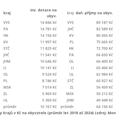
inv. dotace na
kraj
kraj
daň. příjmy na obyv.
obyv.
VYS
14 846 Kč
VYS
89 187 Kč
PA
14 781 Kč
JHČ
82 589 Kč
HK
14 156 Kč
KV
80 456 Kč
KV
11 997 Kč
PL
75 665 Kč
STČ
11 825 Kč
HK
72 700 Kč
JHČ
11 541 Kč
PA
66 650 Kč
JHM
10 646 Kč
OL
66 400 Kč
LI
10 141 Kč
LI
65 466 Kč
OL
9 524 Kč
UL
62 984 Kč
PL
8 746 Kč
STČ
60 927 Kč
MSK
7 014 Kč
ZL
56 459 Kč
ZL
5 969 Kč
MSK
50 212 Kč
UL
5 369 Kč
JHM
49 448 Kč
průměr
10 167 Kč
průměr
64 156 Kč
 krajů v Kč na obyvatele (průměr let 2018 až 2024) (zdroj: Moni