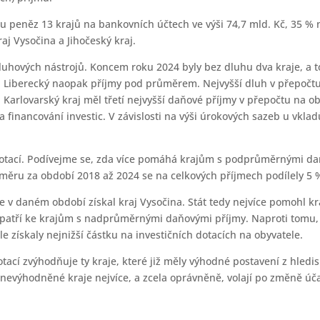
peněz 13 krajů na bankovních účtech ve výši 74,7 mld. Kč, 35 % na 
aj Vysočina a Jihočeský kraj.
 dluhových nástrojů. Koncem roku 2024 byly bez dluhu dva kraje, a t
iberecký naopak příjmy pod průměrem. Nejvyšší dluh v přepočtu n
č). Karlovarský kraj měl třetí nejvyšší daňové příjmy v přepočtu na
financování investic. V závislosti na výši úrokových sazeb u vkla
otací. Podívejme se, zda více pomáhá krajům s podprůměrnými daň
růměru za období 2018 až 2024 se na celkových příjmech podílely 5 
le v daném období získal kraj Vysočina. Stát tedy nejvíce pomohl kr
 patří ke krajům s nadprůměrnými daňovými příjmy. Naproti tomu, 
získaly nejnižší částku na investičních dotacích na obyvatele.
otací zvýhodňuje ty kraje, které již měly výhodné postavení z hled
znevýhodněné kraje nejvíce, a zcela oprávněně, volají po změně úč