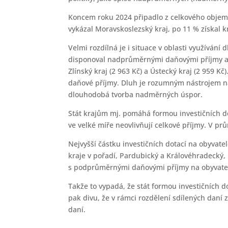
Koncem roku 2024 připadlo z celkového objemu 
vykázal Moravskoslezský kraj, po 11 % získal kr
Velmi rozdílná je i situace v oblasti využívání
disponoval nadprůměrnými daňovými příjmy a L
Zlínský kraj (2 963 Kč) a Ústecký kraj (2 959 K
daňové příjmy. Dluh je rozumným nástrojem na 
dlouhodobá tvorba nadměrných úspor.
Stát krajům mj. pomáhá formou investičních d
ve velké míře neovlivňují celkové příjmy. V p
Nejvyšší částku investičních dotací na obyvate
kraje v pořadí, Pardubický a Královéhradecký,
s podprůměrnými daňovými příjmy na obyvatele 
Takže to vypadá, že stát formou investičních d
pak divu, že v rámci rozdělení sdílených daní 
daní.