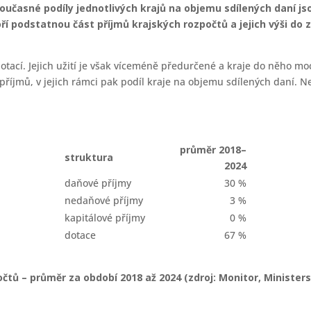
oučasné podíly jednotlivých krajů na objemu sdílených daní js
oří podstatnou část příjmů krajských rozpočtů a jejich výši do
dotací. Jejich užití je však víceméně předurčené a kraje do něho m
říjmů, v jejich rámci pak podíl kraje na objemu sdílených daní. N
průměr 2018–
struktura
2024
daňové příjmy
30 %
nedaňové příjmy
3 %
kapitálové příjmy
0 %
dotace
67 %
čtů – průměr za období 2018 až 2024 (zdroj: Monitor, Ministerst