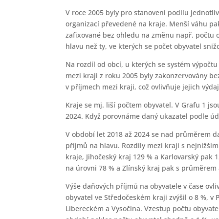
V roce 2005 byly pro stanovení podílu jednot
organizací převedené na kraje. Menší váhu pa
zafixované bez ohledu na změnu např. počtu oby
hlavu než ty, ve kterých se počet obyvatel sniž
Na rozdíl od obcí, u kterých se systém výpočtu
mezi kraji z roku 2005 byly zakonzervovány be
v příjmech mezi kraji, což ovlivňuje jejich výd
Kraje se mj. liší počtem obyvatel. V Grafu 1 j
2024. Když porovnáme daný ukazatel podle úda
V období let 2018 až 2024 se nad průměrem da
příjmů na hlavu. Rozdíly mezi kraji s nejnižš
kraje, Jihočeský kraj 129 % a Karlovarský pak 
na úrovni 78 % a Zlínský kraj pak s průměrem 
Výše daňových příjmů na obyvatele v čase ovli
obyvatel ve Středočeském kraji zvýšil o 8 %, v
Libereckém a Vysočina. Vzestup počtu obyvate