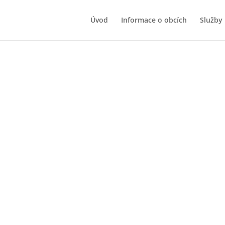
Úvod
Informace o obcích
Služby
ílené daně
Novinky