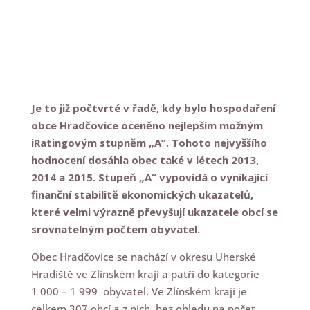
Je to již počtvrté v řadě, kdy bylo hospodaření
obce Hradčovice oceněno nejlepším možným
iRatingovým stupněm „A“. Tohoto nejvyššího
hodnocení dosáhla obec také v létech 2013,
2014 a 2015. Stupeň „A“ vypovídá o vynikající
finanční stabilitě ekonomických ukazatelů,
které velmi výrazně převyšují ukazatele obcí se
srovnatelným počtem obyvatel.
Obec Hradčovice se nachází v okresu Uherské
Hradiště ve Zlínském kraji a patří do kategorie
1 000 – 1 999 obyvatel. Ve Zlínském kraji je
celkem 307 obcí a z nich, bez ohledu na počet