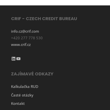
CRIF - CZECH CREDIT BUREAU
info.cz@crif.com
+420 277 778 530
www.crif.cz
LinkedIn
YouTube
ZAJÍMAVÉ ODKAZY
Kalkulačka RUD
Časté otázky
Kontakt