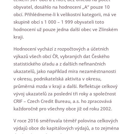
obyvatel, dosáhlo na hodnocení „A“ pouze 10
obcí. Přihlédneme-li k velikostní kategorii, má ve
skupině obcí s 1 000 – 1 999 obyvateli toto
hodnocení už pouze jedna další obec ve Zlínském
kraji.
Hodnocení vychází z rozpočtových a účetních
výkazů všech obcí ČR, vybraných dat Českého
statistického úřadu a z dalších nefinančních
ukazatelů, jako například míra nezaměstnanosti
v okresu, podnikatelská aktivita v okresu,
průměrná mzda v kraji a další. Reflektuje celkový
vývoj ukazatelů za poslední tři roky a společnost
CRIF – Czech Credit Bureau, a.s. ho zpracovává
každoročně pro všechny obce již od roku 2002.
V roce 2016 směřovala téměř polovina celkových
výdajů obce do kapitálových výdajů, a to zejména