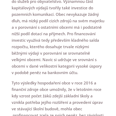
do služeb pro obyvatelstvo. Významnou část
kapitálových výdajů tvořily také investice do
pozemních komunikací. Obec nevykazuje žádný
dluh, má nízký podíl cizích zdrojů na svém majetku
a v porovnání s ostatními obcemi má i podstatně
nižší podíl dotací na příjmech. Pro financování
investic využívá tedy především kladného salda
rozpočtu, kterého dosahuje trvale nízkými
běžnými výdaji v porovnání se srovnatelně
velkými obcemi. Navíc si udržuje ve srovnání s
obcemi v dané velikostní kategorii vysoké úspory
v podobě peněz na bankovním účtu.
Tyto výsledky hospodaření obce v roce 2016 a
finanční zdroje obce umožnily, že v letošním roce
kdy vzrost počet žáků zdejší základní školy a
vznikla potřeba jejího rozšíření a provedení úprav
ve stávající školní budově, mohla obec
profinancovat zcela ze svých peněz, bez závislosti