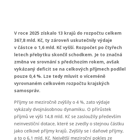
V roce 2025 získalo 13 krajů do rozpočtu celkem
367,8 mld. Kč, ty zároveň uskutečnily výdaje
v částce o 1,6 mld. Kč vyšší. Rozpočet po čtyřech
letech přebytku skončil schodkem. Je to značná
změna ve srovnání s předchozím rokem, avšak
vykázaný deficit se na celkových příjmech podílel
pouze 0,4 %. Lze tedy mluvit o víceméně
vyrovnaném celkovém rozpočtu krajských
samospráv.
Příjmy se meziročně zvýšily o 4 %, zato výdaje
vykázaly dvojnásobnou dynamiku. O přírůstek
příjmů ve výši 14,8 mld. Kč se zasloužily především
neinvestiční dotace, které se zvedly o stejnou částku
jako celkové příjmy krajů. Zvýšily se i daňové příjmy,
a to o 6,1 mld. Kč. Největší meziroční pokles ze