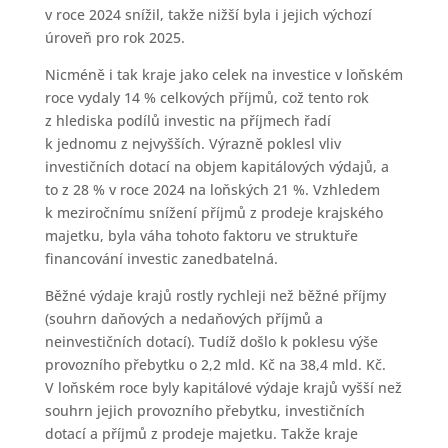
v roce 2024 snížil, takže nižší byla i jejich výchozí
úroveň pro rok 2025.
Nicméně i tak kraje jako celek na investice v loňském
roce vydaly 14 % celkových příjmů, což tento rok
z hlediska podílů investic na příjmech řadí
k jednomu z nejvyšších. Výrazně poklesl vliv
investičních dotací na objem kapitálových výdajů, a
to z 28 % v roce 2024 na loňských 21 %. Vzhledem
k meziročnímu snížení příjmů z prodeje krajského
majetku, byla váha tohoto faktoru ve struktuře
financování investic zanedbatelná.
Běžné výdaje krajů rostly rychleji než běžné příjmy
(souhrn daňových a nedaňových příjmů a
neinvestičních dotací). Tudíž došlo k poklesu výše
provozního přebytku o 2,2 mld. Kč na 38,4 mld. Kč.
V loňském roce byly kapitálové výdaje krajů vyšší než
souhrn jejich provozního přebytku, investičních
dotací a příjmů z prodeje majetku. Takže kraje