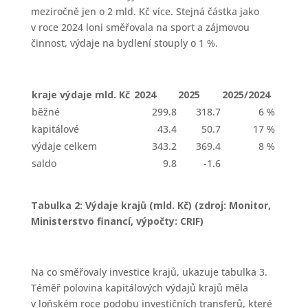
meziročně jen o 2 mld. Kč více. Stejná částka jako
v roce 2024 loni směřovala na sport a zájmovou
činnost, výdaje na bydlení stouply o 1 %.
kraje výdaje mld. Kč
2024
2025
2025/2024
běžné
299.8
318.7
6 %
kapitálové
43.4
50.7
17 %
výdaje celkem
343.2
369.4
8 %
saldo
9.8
-1.6
Tabulka 2: Výdaje krajů (mld. Kč) (zdroj: Monitor,
Ministerstvo financí, výpočty: CRIF)
Na co směřovaly investice krajů, ukazuje tabulka 3.
Téměř polovina kapitálových výdajů krajů měla
v loňském roce podobu investičních transferů, které