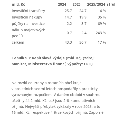
mld. Kč
2024
2025
2025/2024
stru
investiční transfery
25.7
24.7
-4 %
Investiční nákupy
14.7
19.9
35 %
půjčky na investice
2.2
3.7
69 %
nákup majetkových
0.7
2.4
243 %
podílů
celkem
43.3
50.7
17 %
Tabulka 3: Kapitálové výdaje (mld. Kč) (zdroj:
Monitor, Ministerstvo financí, výpočty: CRIF)
Na rozdíl od Prahy a ostatních obcí kraje
v posledních sedmi letech hospodařily s prakticky
vyrovnaným rozpočtem. V daném období v souhrnu
ušetřily 44,2 mld. Kč, což jsou 2 % kumulativních
příjmů. Nejvyšší přebytek vykázaly v roce 2023, a to
16 mld. Kč, respektive 4 % celkových příjmů. Záporné