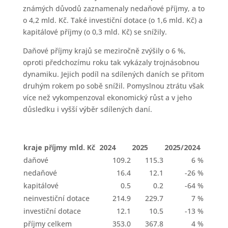
známých důvodů zaznamenaly nedaňové příjmy, a to
o 4,2 mld. Kč. Také investiční dotace (o 1,6 mld. Kč) a
kapitálové příjmy (o 0,3 mld. Kč) se snížily.
Daňové příjmy krajů se meziročně zvýšily o 6 %,
oproti předchozímu roku tak vykázaly trojnásobnou
dynamiku. Jejich podíl na sdílených daních se přitom
druhým rokem po sobě snížil. Pomyslnou ztrátu však
více než vykompenzoval ekonomický růst a v jeho
důsledku i vyšší výběr sdílených daní.
kraje příjmy mld. Kč
2024
2025
2025/2024
daňové
109.2
115.3
6 %
nedaňové
16.4
12.1
-26 %
kapitálové
0.5
0.2
-64 %
neinvestiční dotace
214.9
229.7
7 %
investiční dotace
12.1
10.5
-13 %
příjmy celkem
353.0
367.8
4 %