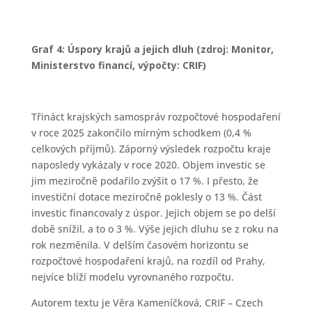
Graf 4: Úspory krajů a jejich dluh (zdroj: Monitor,
Ministerstvo financí, výpočty: CRIF)
Třináct krajských samospráv rozpočtové hospodaření
v roce 2025 zakončilo mírným schodkem (0,4 %
celkových příjmů). Záporný výsledek rozpočtu kraje
naposledy vykázaly v roce 2020. Objem investic se
jim meziročně podařilo zvýšit o 17 %. I přesto, že
investiční dotace meziročně poklesly o 13 %. Část
investic financovaly z úspor. Jejich objem se po delší
době snížil, a to o 3 %. Výše jejich dluhu se z roku na
rok nezměnila. V delším časovém horizontu se
rozpočtové hospodaření krajů, na rozdíl od Prahy,
nejvíce blíží modelu vyrovnaného rozpočtu.
Autorem textu je Věra Kameníčková, CRIF – Czech