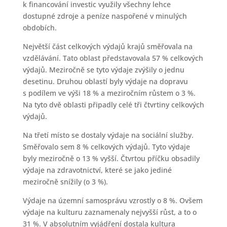
k financování investic využily všechny lehce
dostupné zdroje a peníze naspořené v minulých
obdobích.
Největší část celkových výdajů krajů směřovala na
vzdělávání. Tato oblast představovala 57 % celkových
výdajů. Meziročně se tyto výdaje zvýšily o jednu
desetinu. Druhou oblastí byly výdaje na dopravu
s podílem ve výši 18 % a meziročním růstem o 3 %.
Na tyto dvě oblasti připadly celé tři čtvrtiny celkových
výdajů.
Na třetí místo se dostaly výdaje na sociální služby.
Směřovalo sem 8 % celkových výdajů. Tyto výdaje
byly meziročně o 13 % vyšší. Čtvrtou příčku obsadily
výdaje na zdravotnictví, které se jako jediné
meziročně snížily (o 3 %).
Výdaje na územní samosprávu vzrostly o 8 %. Ovšem
výdaje na kulturu zaznamenaly nejvyšší růst, a to o
31 %. V absolutním vyjádření dostala kultura