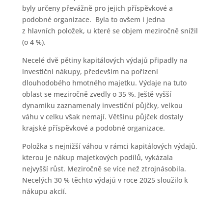
byly určeny převážně pro jejich příspěvkové a
podobné organizace. Byla to ovšem i jedna
z hlavních položek, u které se objem meziročně snížil
(o 4 %).
Necelé dvě pětiny kapitálových výdajů připadly na
investiční nákupy, především na pořízení
dlouhodobého hmotného majetku. Výdaje na tuto
oblast se meziročně zvedly o 35 %. Ještě vyšší
dynamiku zaznamenaly investiční půjčky, velkou
váhu v celku však nemají. Většinu půjček dostaly
krajské příspěvkové a podobné organizace.
Položka s nejnižší váhou v rámci kapitálových výdajů,
kterou je nákup majetkových podílů, vykázala
nejvyšší růst. Meziročně se více než ztrojnásobila.
Necelých 30 % těchto výdajů v roce 2025 sloužilo k
nákupu akcií.