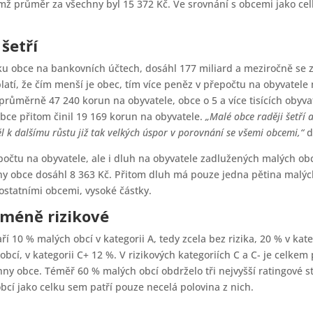
čemž průměr za všechny byl 15 372 Kč. Ve srovnání s obcemi jako ce
šetří
obce na bankovních účtech, dosáhl 177 miliard a meziročně se zvýš
platí, že čím menší je obec, tím více peněz v přepočtu na obyvate
průměrně 47 240 korun na obyvatele, obce o 5 a více tisících obyv
obce přitom činil 19 169 korun na obyvatele.
„Malé obce raději šetří
ěl k dalšímu růstu již tak velkých úspor v porovnání se všemi obcemi,“
d
očtu na obyvatele, ale i dluh na obyvatele zadlužených malých obc
y obce dosáhl 8 363 Kč. Přitom dluh má pouze jedna pětina malých 
 ostatními obcemi, vysoké částky.
méně rizikové
 10 % malých obcí v kategorii A, tedy zcela bez rizika, 20 % v kateg
bcí, v kategorii C+ 12 %. V rizikových kategoriích C a C- je celke
hny obce. Téměř 60 % malých obcí obdrželo tři nejvyšší ratingové 
obcí jako celku sem patří pouze necelá polovina z nich.