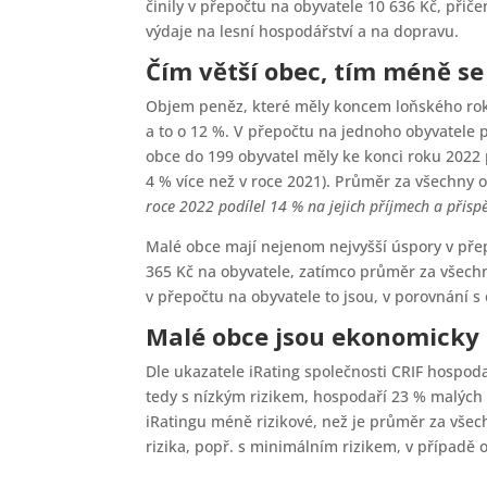
činily v přepočtu na obyvatele 10 636 Kč, při
výdaje na lesní hospodářství a na dopravu.
Čím větší obec, tím méně se 
Objem peněz, které měly koncem loňského roku 
a to o 12 %. V přepočtu na jednoho obyvatele 
obce do 199 obyvatel měly ke konci roku 2022 
4 % více než v roce 2021). Průměr za všechny 
roce 2022 podílel 14 % na jejich příjmech a přisp
Malé obce mají nejenom nejvyšší úspory v přep
365 Kč na obyvatele, zatímco průměr za všechn
v přepočtu na obyvatele to jsou, v porovnání s
Malé obce jsou ekonomicky 
Dle ukazatele iRating společnosti CRIF hospodaří
tedy s nízkým rizikem, hospodaří 23 % malých o
iRatingu méně rizikové, než je průměr za všec
rizika, popř. s minimálním rizikem, v případě 