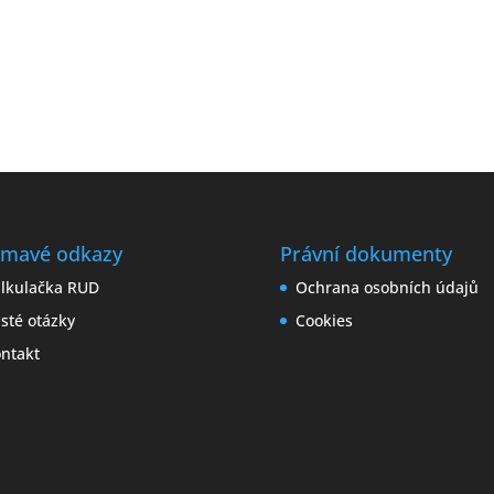
2
ímavé odkazy
Právní dokumenty
lkulačka RUD
Ochrana osobních údajů
sté otázky
Cookies
ntakt