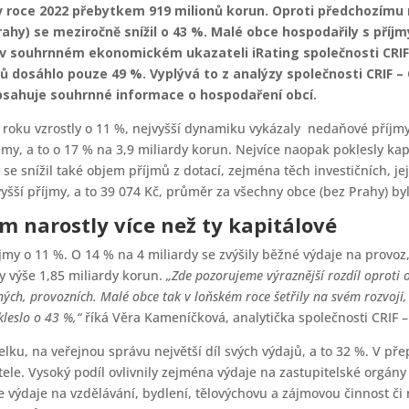
v roce 2022 přebytkem 919 milionů korun. Oproti předchozímu r
hy) se meziročně snížil o 43 %. Malé obce hospodařily s příjmy 
 v souhrnném ekonomickém ukazateli iRating společnosti CRIF
ňů dosáhlo pouze 49 %. Vyplývá to z analýzy společnosti CRIF 
obsahuje souhrnné informace o hospodaření obcí.
 roku vzrostly o 11 %, nejvyšší dynamiku vykázaly nedaňové příjmy,
jmy, a to o 17 % na 3,9 miliardy korun. Nejvíce naopak poklesly kap
 se snížil také objem příjmů z dotací, zejména těch investičních, j
šší příjmy, a to 39 074 Kč, průměr za všechny obce (bez Prahy) byl
 narostly více než ty kapitálové
y o 11 %. O 14 % na 4 miliardy se zvýšily běžné výdaje na provoz, 
y výše 1,85 miliardy korun.
„Zde pozorujeme výraznější rozdíl oproti 
ných, provozních. Malé obce tak v loňském roce šetřily na svém rozvoji, 
kleslo o 43 %,“
říká Věra Kameníčková, analytička společnosti CRIF 
elku, na veřejnou správu největší díl svých výdajů, a to 32 %. V př
le. Vysoký podíl ovlivnily zejména výdaje na zastupitelské orgány a
e výdaje na vzdělávání, bydlení, tělovýchovu a zájmovou činnost či 