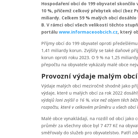
Hospodaření obcí do 199 obyvatel skončilo 
10 %, přičemž celkový přebytek obcí (bez Pra
miliardy. Celkem 59 % malých obcí dosáhlo
B. V rámci obcí všech velikostí těchto stup
portálu
www.informaceoobcich.cz
, který 
Příjmy obcí do 199 obyvatel oproti předešlému
1,41 miliardy korun. Zvýšily se také daňové pří
korun oproti roku 2023. O 9 % na 1,25 miliardy
přepočtu na obyvatele vykázaly malé obce nejvy
Provozní výdaje malým obcím
Výdaje malých obcí meziročně shodně jako příjm
výdaje, které u malých obcí za rok 2022 dosáhl
výdajů loni zvýšil o 16 %, více než objem těch běž
rozpočtu, které v celkovém průměru u všech obcí 
Malé obce vynakládají, na rozdíl od obcí jako c
průměr za všechny obce byl 7 477 Kč na obyvate
směřovaly do služeb pro obyvatelstvo. Patří zd