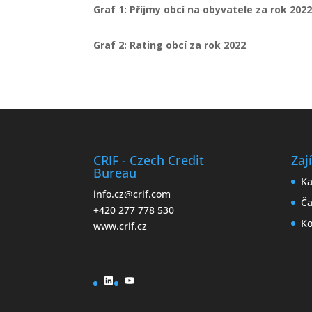
Graf 1: Příjmy obcí na obyvatele za rok 202
Graf 2: Rating obcí za rok 2022
CRIF - Czech Credit
Zaj
Bureau
Ka
info.cz@crif.com
Ča
+420 277 778 530
Ko
www.crif.cz
LinkedIn
YouTube