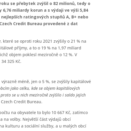
oku se přebytek zvýšil o 82 milionů, tedy o
6,76 miliardy korun a s výdaji ve výši 5,84
 nejlepších ratingových stupňů A, B+ nebo
– Czech Credit Bureau provedené z dat
 které se oproti roku 2021 zvýšily o 21 % na
itálové příjmy, a to o 19 % na 1,97 miliard
ejichž objem poklesl meziročně o 12 %. V
 34 325 Kč.
výrazně méně, jen o 5 %, se zvýšily kapitálové
obcím jako celku, kde se objem kapitálových
proto se u nich meziročně zvýšilo i saldo jejich
– Czech Credit Bureau.
epočtu na obyvatele to bylo 10 667 Kč, zatímco
 na volby. Největší část výdajů obcí
na kulturu a sociální služby, a u malých obcí