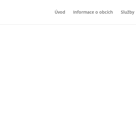
Úvod
Informace o obcích
Služby
ském roce šetřily na svém rozvoj
Novinky