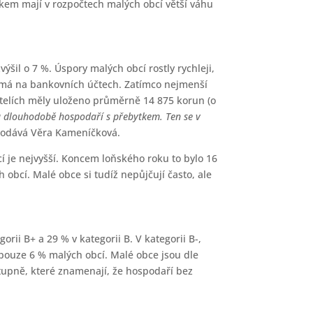
lkem mají v rozpočtech malých obcí větší váhu
il o 7 %. Úspory malých obcí rostly rychleji,
le má na bankovních účtech. Zatímco nejmenší
atelích měly uloženo průměrně 14 875 korun (o
 a dlouhodobě hospodaří s přebytkem. Ten se v
odává Věra Kameníčková.
í je nejvyšší. Koncem loňského roku to bylo 16
obcí. Malé obce si tudíž nepůjčují často, ale
orii B+ a 29 % v kategorii B. V kategorii B-,
m pouze 6 % malých obcí. Malé obce jsou dle
stupně, které znamenají, že hospodaří bez