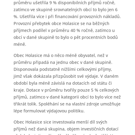
průměru ušetřila 9 % disponibilních příjmů ročně,
zatímco ve skupině srovnatelných obcí to bylo jen 6
%. Ušetřila více i při financování provozních nákladů.
Provozní přebytek obce Holasice se na běžných
příjmech podílel v průměru 40 % ročně, zatímco u
obcí v dané skupině to bylo o pět procentních bodů
méně.
Obec Holasice má o něco méně obyvatel, než v
průměru připadá na jednu obec v dané skupině.
Disponovala podstatně nižšími celkovými příjmy,
jimž však dokázala přizpůsobit své výdaje. V daném
období byla méně závislá na dotacích od státu či
kraje. Dotace v průměru tvořily pouze 5 % celkových
příjmů, zatímco v dané kategorii obcí to bylo více než
třikrát tolik. Spoléhání se na vlastní zdroje umožňuje
lépe formulovat výdajovou politiku.
Obec Holasice sice investovala menší díl svých
příjmů než daná skupina, objem investičních dotací