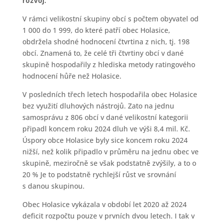
rozvoj.
V rámci velikostní skupiny obcí s počtem obyvatel od
1 000 do 1 999, do které patří obec Holasice,
obdržela shodné hodnocení čtvrtina z nich, tj. 198
obcí. Znamená to, že celé tři čtvrtiny obcí v dané
skupině hospodařily z hlediska metody ratingového
hodnocení hůře než Holasice.
V posledních třech letech hospodařila obec Holasice
bez využití dluhových nástrojů. Zato na jednu
samosprávu z 806 obcí v dané velikostní kategorii
připadl koncem roku 2024 dluh ve výši 8,4 mil. Kč.
Úspory obce Holasice byly sice koncem roku 2024
nižší, než kolik připadlo v průměru na jednu obec ve
skupině, meziročně se však podstatně zvýšily, a to o
20 % Je to podstatně rychlejší růst ve srovnání
s danou skupinou.
Obec Holasice vykázala v období let 2020 až 2024
deficit rozpočtu pouze v prvních dvou letech. I tak v