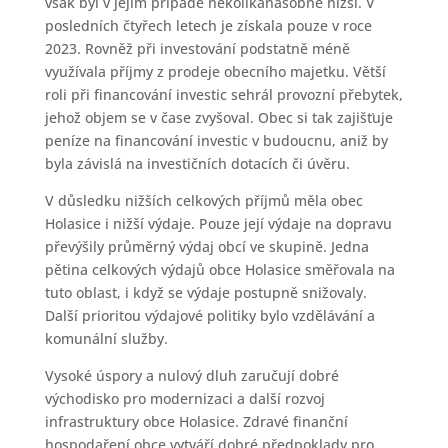
však byl v jejím případě několikanásobně nižší. V
posledních čtyřech letech je získala pouze v roce
2023. Rovněž při investování podstatně méně
využívala příjmy z prodeje obecního majetku. Větší
roli při financování investic sehrál provozní přebytek,
jehož objem se v čase zvyšoval. Obec si tak zajišťuje
peníze na financování investic v budoucnu, aniž by
byla závislá na investičních dotacích či úvěru.
V důsledku nižších celkových příjmů měla obec
Holasice i nižší výdaje. Pouze její výdaje na dopravu
převýšily průměrný výdaj obcí ve skupině. Jedna
pětina celkových výdajů obce Holasice směřovala na
tuto oblast, i když se výdaje postupně snižovaly.
Další prioritou výdajové politiky bylo vzdělávání a
komunální služby.
Vysoké úspory a nulový dluh zaručují dobré
východisko pro modernizaci a další rozvoj
infrastruktury obce Holasice. Zdravé finanční
hospodaření obce vytváří dobré předpoklady pro