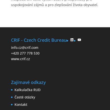
uspokojování zájmů a pro zlepšování života obyvatel.
LinkedIn
YouTube
CRIF - Czech Credit Bureau
info.cz@crif.com
+420 277 778 530
www.crif.cz
Zajímavé odkazy
Kalkulačka RUD
Časté otázky
Kontakt