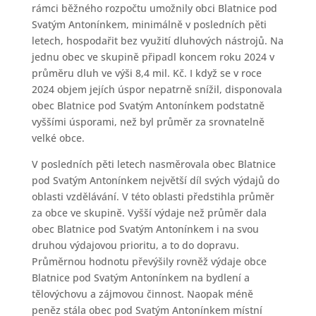
rámci běžného rozpočtu umožnily obci Blatnice pod
Svatým Antonínkem, minimálně v posledních pěti
letech, hospodařit bez využití dluhových nástrojů. Na
jednu obec ve skupině připadl koncem roku 2024 v
průměru dluh ve výši 8,4 mil. Kč. I když se v roce
2024 objem jejích úspor nepatrně snížil, disponovala
obec Blatnice pod Svatým Antonínkem podstatně
vyššími úsporami, než byl průměr za srovnatelně
velké obce.
V posledních pěti letech nasměrovala obec Blatnice
pod Svatým Antonínkem největší díl svých výdajů do
oblasti vzdělávání. V této oblasti předstihla průměr
za obce ve skupině. Vyšší výdaje než průměr dala
obec Blatnice pod Svatým Antonínkem i na svou
druhou výdajovou prioritu, a to do dopravu.
Průměrnou hodnotu převýšily rovněž výdaje obce
Blatnice pod Svatým Antonínkem na bydlení a
tělovýchovu a zájmovou činnost. Naopak méně
peněz stála obec pod Svatým Antonínkem místní