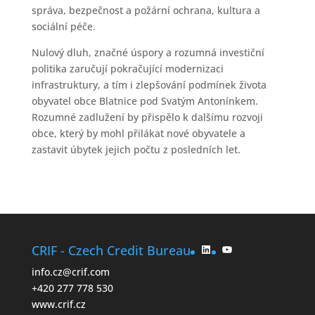
správa, bezpečnost a požární ochrana, kultura a
sociální péče.
Nulový dluh, značné úspory a rozumná investiční
politika zaručují pokračující modernizaci
infrastruktury, a tím i zlepšování podmínek života
obyvatel obce Blatnice pod Svatým Antonínkem.
Rozumné zadlužení by přispělo k dalšímu rozvoji
obce, který by mohl přilákat nové obyvatele a
zastavit úbytek jejich počtu z posledních let.
LinkedIn
YouTube
CRIF - Czech Credit Bureau
info.cz@crif.com
+420 277 778 530
www.crif.cz