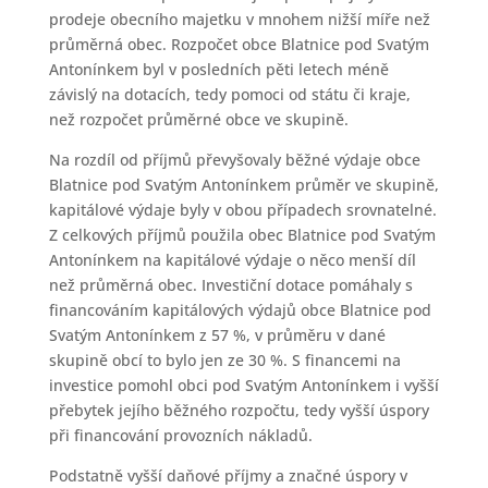
prodeje obecního majetku v mnohem nižší míře než
průměrná obec. Rozpočet obce Blatnice pod Svatým
Antonínkem byl v posledních pěti letech méně
závislý na dotacích, tedy pomoci od státu či kraje,
než rozpočet průměrné obce ve skupině.
Na rozdíl od příjmů převyšovaly běžné výdaje obce
Blatnice pod Svatým Antonínkem průměr ve skupině,
kapitálové výdaje byly v obou případech srovnatelné.
Z celkových příjmů použila obec Blatnice pod Svatým
Antonínkem na kapitálové výdaje o něco menší díl
než průměrná obec. Investiční dotace pomáhaly s
financováním kapitálových výdajů obce Blatnice pod
Svatým Antonínkem z 57 %, v průměru v dané
skupině obcí to bylo jen ze 30 %. S financemi na
investice pomohl obci pod Svatým Antonínkem i vyšší
přebytek jejího běžného rozpočtu, tedy vyšší úspory
při financování provozních nákladů.
Podstatně vyšší daňové příjmy a značné úspory v