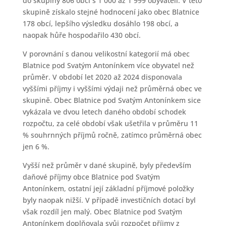
do skupiny 806 obcí s 1 000 až 1 999 obyvateli. V této
skupině získalo stejné hodnocení jako obec Blatnice
178 obcí, lepšího výsledku dosáhlo 198 obcí, a
naopak hůře hospodařilo 430 obcí.
V porovnání s danou velikostní kategorií má obec
Blatnice pod Svatým Antonínkem více obyvatel než
průměr. V období let 2020 až 2024 disponovala
vyššími příjmy i vyššími výdaji než průměrná obec ve
skupině. Obec Blatnice pod Svatým Antonínkem sice
vykázala ve dvou letech daného období schodek
rozpočtu, za celé období však ušetřila v průměru 11
% souhrnných příjmů ročně, zatímco průměrná obec
jen 6 %.
Vyšší než průměr v dané skupině, byly především
daňové příjmy obce Blatnice pod Svatým
Antonínkem, ostatní její základní příjmové položky
byly naopak nižší. V případě investičních dotací byl
však rozdíl jen malý. Obec Blatnice pod Svatým
Antonínkem doplňovala svůj rozpočet příjmy z