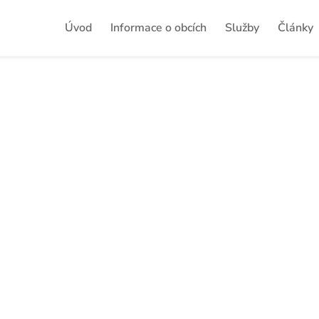
Úvod
Informace o obcích
Služby
Články
 od společnosti CRIF – Czech C
A“
Tiskové zprávy