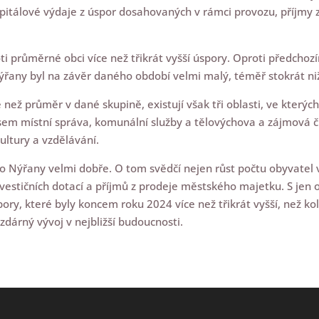
pitálové výdaje z úspor dosahovaných v rámci provozu, příjmy 
průměrné obci více než třikrát vyšší úspory. Oproti předchozí
řany byl na závěr daného období velmi malý, téměř stokrát ni
než průměr v dané skupině, existují však tři oblasti, ve kterýc
tří sem místní správa, komunální služby a tělovýchova a zájmová
ultury a vzdělávání.
o Nýřany velmi dobře. O tom svědčí nejen růst počtu obyvatel v
nvestičních dotací a příjmů z prodeje městského majetku. S jen 
ory, které byly koncem roku 2024 více než třikrát vyšší, než ko
árný vývoj v nejbližší budoucnosti.