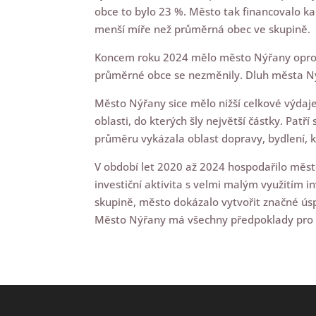
obce to bylo 23 %. Město tak financovalo ka
menší míře než průměrná obec ve skupině.
Koncem roku 2024 mělo město Nýřany oproti 
průměrné obce se nezměnily. Dluh města Ný
Město Nýřany sice mělo nižší celkové výdaje 
oblasti, do kterých šly největší částky. Pa
průměru vykázala oblast dopravy, bydlení, k
V období let 2020 až 2024 hospodařilo měst
investiční aktivita s velmi malým využitím i
skupině, město dokázalo vytvořit značné úsp
Město Nýřany má všechny předpoklady pro zd