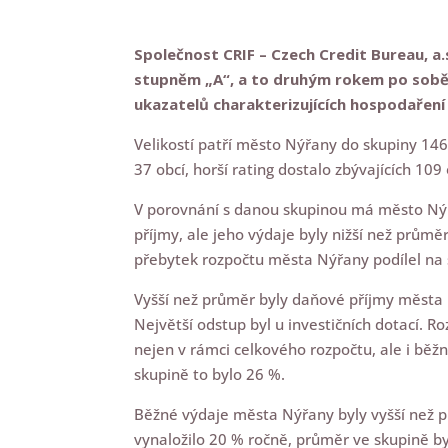
Společnost CRIF – Czech Credit Bureau, a
stupněm „A“, a to druhým rokem po sobě.
ukazatelů charakterizujících hospodaření
Velikostí patří město Nýřany do skupiny 146
37 obcí, horší rating dostalo zbývajících 109 
V porovnání s danou skupinou má město Nýřa
příjmy, ale jeho výdaje byly nižší než prům
přebytek rozpočtu města Nýřany podílel na
Vyšší než průměr byly daňové příjmy města 
Největší odstup byl u investičních dotací. 
nejen v rámci celkového rozpočtu, ale i bě
skupině to bylo 26 %.
Běžné výdaje města Nýřany byly vyšší než p
vynaložilo 20 % ročně, průměr ve skupině by