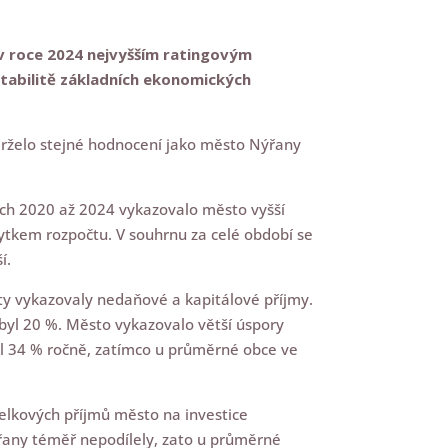
 v roce 2024 nejvyšším ratingovým
tabilitě základních ekonomických
bdrželo stejné hodnocení jako město Nýřany
ech 2020 až 2024 vykazovalo město vyšší
bytkem rozpočtu. V souhrnu za celé období se
í.
ty vykazovaly nedaňové a kapitálové příjmy.
 byl 20 %. Město vykazovalo větší úspory
el 34 % ročně, zatímco u průměrné obce ve
elkových příjmů město na investice
ýřany téměř nepodílely, zato u průměrné