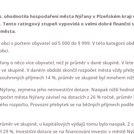
.s. ohodnotila hospodaření města Nýřany v Plzeňském kraji
 Tento ratingový stupeň vypovídá o velmi dobré finanční s
 města.
 obcí s počtem obyvatel od 5 000 do 9 999. V této kategorii o
obcí.
ny o něco více obyvatel, než je průměr v dané skupině. V let
ěr ve skupině. V daném období skončil rozpočet města vždy pře
 souhrnných příjmech 14 %, průměr ve skupině byl mnohem nižš
Nýřany, zejména jeho neinvestiční dotace. Naopak nižší hodno
Rozpočet města Nýřany závisel na dotacích z 26 % ročně, průměr
žného rozpočtu. Provozní přebytek se na běžných příjmech podíl
růměr ve skupině, u kapitálových výdajů tomu bylo naopak. Z c
l 29 %. Investiční dotace se na financování investic v městě N