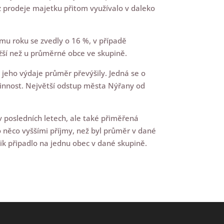
z prodeje majetku přitom využívalo v daleko
mu roku se zvedly o 16 %, v případě
žší než u průměrné obce ve skupině.
h jeho výdaje průměr převýšily. Jedná se o
 činnost. Největší odstup města Nýřany od
 posledních letech, ale také přiměřená
o něco vyššími příjmy, než byl průměr v dané
lik připadlo na jednu obec v dané skupině.