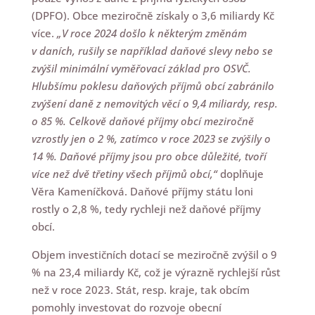
(DPFO). Obce meziročně získaly o 3,6 miliardy Kč
více.
„V roce 2024 došlo k některým změnám
v daních, rušily se například daňové slevy nebo se
zvýšil minimální vyměřovací základ pro OSVČ.
Hlubšímu poklesu daňových příjmů obcí zabránilo
zvýšení daně z nemovitých věcí o 9,4 miliardy, resp.
o 85 %. Celkově daňové příjmy obcí meziročně
vzrostly jen o 2 %, zatímco v roce 2023 se zvýšily o
14 %. Daňové příjmy jsou pro obce důležité, tvoří
více než dvě třetiny všech příjmů obcí,“
doplňuje
Věra Kameníčková. Daňové příjmy státu loni
rostly o 2,8 %, tedy rychleji než daňové příjmy
obcí.
Objem investičních dotací se meziročně zvýšil o 9
% na 23,4 miliardy Kč, což je výrazně rychlejší růst
než v roce 2023. Stát, resp. kraje, tak obcím
pomohly investovat do rozvoje obecní