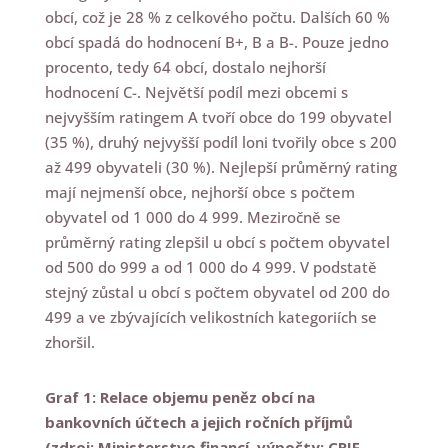
obcí, což je 28 % z celkového počtu. Dalších 60 %
obcí spadá do hodnocení B+, B a B-. Pouze jedno
procento, tedy 64 obcí, dostalo nejhorší
hodnocení C-. Největší podíl mezi obcemi s
nejvyšším ratingem A tvoří obce do 199 obyvatel
(35 %), druhý nejvyšší podíl loni tvořily obce s 200
až 499 obyvateli (30 %). Nejlepší průměrný rating
mají nejmenší obce, nejhorší obce s počtem
obyvatel od 1 000 do 4 999. Meziročně se
průměrný rating zlepšil u obcí s počtem obyvatel
od 500 do 999 a od 1 000 do 4 999. V podstatě
stejný zůstal u obcí s počtem obyvatel od 200 do
499 a ve zbývajících velikostních kategoriích se
zhoršil.
Graf 1: Relace objemu peněz obcí na
bankovních účtech a jejich ročních příjmů
(zdroj: Ministerstvo financí, výpočty: CRIF –