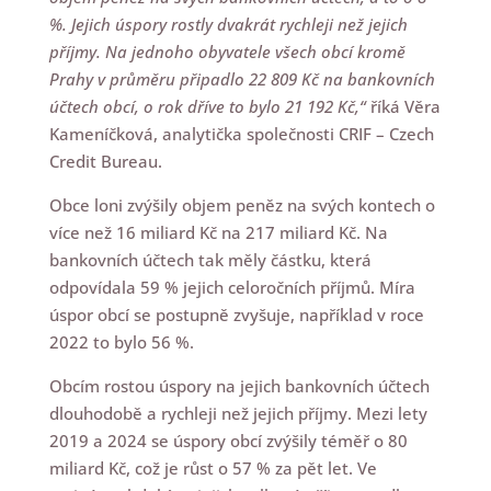
%. Jejich úspory rostly dvakrát rychleji než jejich
příjmy. Na jednoho obyvatele všech obcí kromě
Prahy v průměru připadlo 22 809 Kč na bankovních
účtech obcí, o rok dříve to bylo 21 192 Kč,“
říká Věra
Kameníčková, analytička společnosti CRIF – Czech
Credit Bureau.
Obce loni zvýšily objem peněz na svých kontech o
více než 16 miliard Kč na 217 miliard Kč. Na
bankovních účtech tak měly částku, která
odpovídala 59 % jejich celoročních příjmů. Míra
úspor obcí se postupně zvyšuje, například v roce
2022 to bylo 56 %.
Obcím rostou úspory na jejich bankovních účtech
dlouhodobě a rychleji než jejich příjmy. Mezi lety
2019 a 2024 se úspory obcí zvýšily téměř o 80
miliard Kč, což je růst o 57 % za pět let. Ve