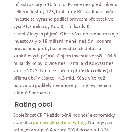
infrastruktury o 10,5 mld. Kč více než před rokem,
celkem dostaly 123,1 miliardy Kč. Na financování
investic se výrazně podílel provozní přebytek ve
výši 91,7 miliardy Kč a 8,1 miliardy Kč
z kapitálových příjmů. Obce však do svého rozvoje
investovaly o 18 miliard méně, než činil souhrn
provozního přebytku, investičních dotací a
kapitálových příjmů. Objem investic ve výši 104,8
miliardy Kč byl o více než 10 miliard Kč vyšší než
v roce 2023. Na meziročním přírůstku celkových
příjmů obcí v částce 14,3 mld. Kč se více než
polovinou podílely nedaňové příjmy (vyrovnání
klientů Sberbank).
iRating obcí
Společnost CRIF každoročně hodnotí ekonomický
stav obcí
pomocí ukazatele iRating.
Na nejvyšší
ratingový stupeň A v roce 2024 dosáhlo 1 774