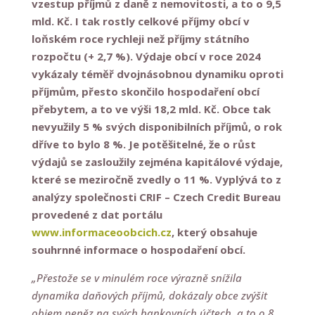
vzestup příjmů z daně z nemovitosti, a to o 9,5
mld. Kč. I tak rostly celkové příjmy obcí v
loňském roce rychleji než příjmy státního
rozpočtu (+ 2,7 %). Výdaje obcí v roce 2024
vykázaly téměř dvojnásobnou dynamiku oproti
příjmům, přesto skončilo hospodaření obcí
přebytem, a to ve výši 18,2 mld. Kč. Obce tak
nevyužily 5 % svých disponibilních příjmů, o rok
dříve to bylo 8 %. Je potěšitelné, že o růst
výdajů se zasloužily zejména kapitálové výdaje,
které se meziročně zvedly o 11 %. Vyplývá to z
analýzy společnosti CRIF – Czech Credit Bureau
provedené z dat portálu
www.informaceoobcich.cz
, který obsahuje
souhrnné informace o hospodaření obcí.
„Přestože se v minulém roce výrazně snížila
dynamika daňových příjmů, dokázaly obce zvýšit
objem peněz na svých bankovních účtech, a to o 8