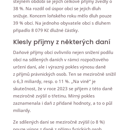
stejném období se jejich celkové příjmy zvedly o
38 %. Na rozdíl od úspor obcí se jejich dluh
snižuje. Koncem loňského roku mělo dluh pouze
39 % obcí. Na jednoho obyvatele obcí s dluhem
připadlo 8 079 Kč dlužné částky.
Klesly příjmy z některých daní
Daňové příjmy obcí ovlivnilo nejen snížení podílu
obcí na sdílených daních v rámci rozpočtového
určení daní, ale i výrazný pokles výnosu daně
z příjmů právnických osob. Ten se meziročně snížil
o 6,3 miliardy, resp. o 11 %. „Na vině“ je
skutečnost, že v roce 2023 se příjem z této daně
meziročně zvýšil o třetinu. Mírný pokles
zaznamenala i daň z přidané hodnoty, a to o půl
miliardy.
Ze sdílených daní se meziročně zvýšil (o 8 %)
pouze výnos z daně z příjmu fyzických osob